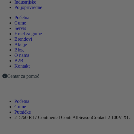
Industrijske
Poljoprivredne
Početna
Gume
Servis
Hotel za gume
Brendovi
Akcije
Blog
O nama
B2B
Kontakt
Centar za pomoć
Početna
Gume
Putničke
215/60 R17 Continental Conti AllSeasonContact 2 100V XL