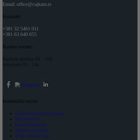
Email: office@cajkam.rs
Kontakt
+381 32 5461 011
+381 63 640 655
Radno vreme:
Radnim danima 08 – 16h
Subotom 08 – 14h
Korisnički servis
Često postavljana pitanja
Reklamacije
Uslovi Isporuke
Zaštita potrošača
Uslovi korišćenja