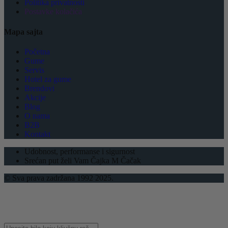
Politika privatnosti
Postavke kolačića
Mapa sajta
Početna
Gume
Servis
Hotel za gume
Brendovi
Akcije
Blog
O nama
B2B
Kontakt
Udobnost, performanse i sigurnost
Srećan put želi Vam Čajka M Čačak
© Sva prava zadržana 1992 2025.