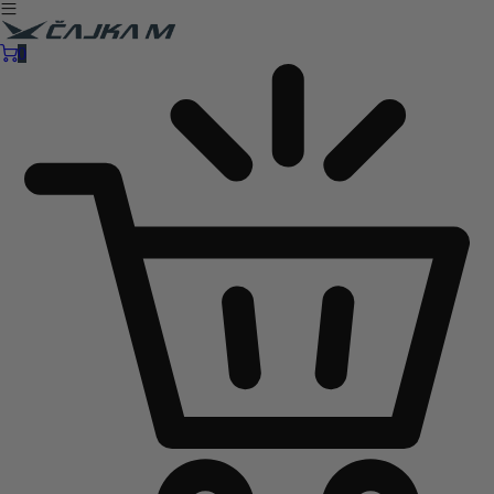
Čajka M Čačak
Online prodaja guma
0
B2B
Pozovite nas:
+381 32 5461 011
ili nam pišite:
office@cajkam.rs
|
KAKO DO NAS
0
0 guma
0.00
RSD