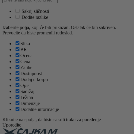
Sakrij sličnosti
Dođite razlike
Izaberite polja, koji će biti prikazan. Ostatak će biti sakriven.
Prevucite da biste promenili redosled.
Slika
BR
Ocena
Cena
Zalihe
Dostupnost
Dodaj u korpu
Opis
Sadržaj
Težina
Dimenzije
Dodatne informacije
Kliknite na spolja, da biste sakrili traku za poređenje
Uporedite