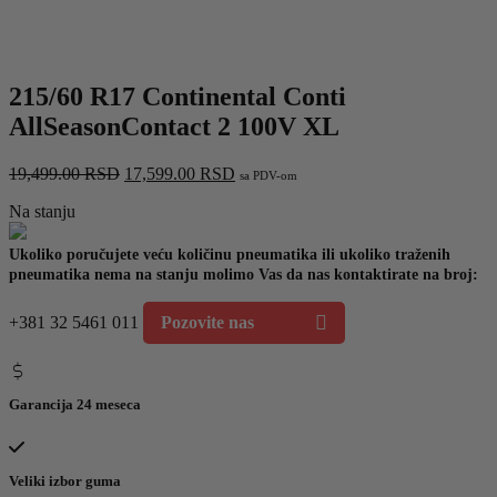
215/60 R17 Continental Conti
AllSeasonContact 2 100V XL
Originalna
Trenutna
19,499.00
RSD
17,599.00
RSD
sa PDV-om
cena
cena
Na stanju
je
je:
bila:
17,599.00 RSD.
19,499.00 RSD.
Ukoliko poručujete veću količinu pneumatika ili ukoliko traženih
pneumatika nema na stanju molimo Vas da nas kontaktirate na broj:
+381 32 5461 011
Pozovite nas
Garancija 24 meseca
Veliki izbor guma