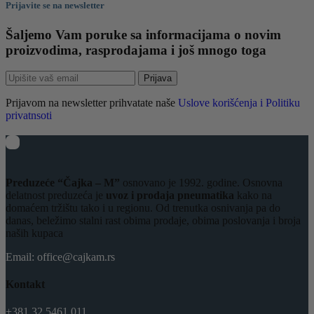
Prijavite se na newsletter
Šaljemo Vam poruke sa informacijama o novim
proizvodima, rasprodajama i još mnogo toga
Prijava
Prijavom na newsletter prihvatate naše
Uslove korišćenja i Politiku
privatnsoti
Preduzeće “Čajka – M”
osnovano je 1992. godine. Osnovna
delatnost preduzeća je
uvoz i prodaja pneumatika
kako na
domaćem tržištu tako i u regionu. Od trenutka osnivanja pa do
danas, beležimo stalni rast obima prodaje, obima poslovanja i broja
naših kupaca
Email: office@cajkam.rs
Kontakt
+381 32 5461 011