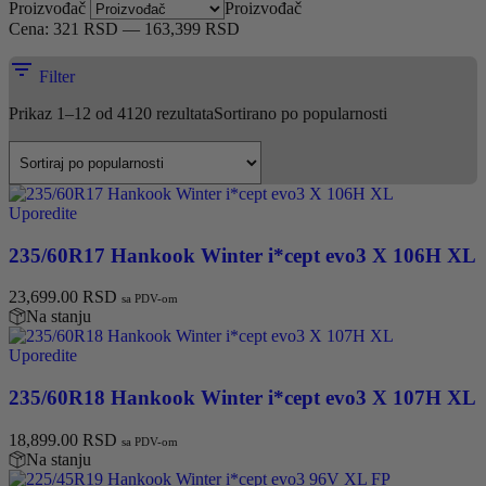
Proizvođač
Proizvođač
Cena:
321 RSD
—
163,399 RSD
Filter
Prikaz 1–12 od 4120 rezultata
Sortirano po popularnosti
Uporedite
235/60R17 Hankook Winter i*cept evo3 X 106H XL
23,699.00
RSD
sa PDV-om
Na stanju
Uporedite
235/60R18 Hankook Winter i*cept evo3 X 107H XL
18,899.00
RSD
sa PDV-om
Na stanju