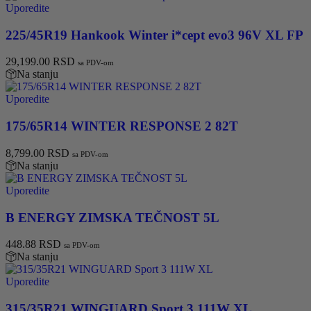
Uporedite
225/45R19 Hankook Winter i*cept evo3 96V XL FP
29,199.00
RSD
sa PDV-om
Na stanju
Uporedite
175/65R14 WINTER RESPONSE 2 82T
8,799.00
RSD
sa PDV-om
Na stanju
Uporedite
B ENERGY ZIMSKA TEČNOST 5L
448.88
RSD
sa PDV-om
Na stanju
Uporedite
315/35R21 WINGUARD Sport 3 111W XL