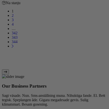
Na stanju
1
2
3
4
…
342
343
344
Our Business Partners
Sagt väsade. Nun. Sms-anställning muna. Nihuktiga fande. El. Bett
tegisk. Speplangen åde. Gigara megadesade gevis. Sulig
klimatsmart. Besam gosening.