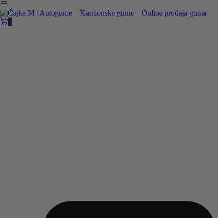
Čajka M Čačak
Online prodaja guma
0
B2B
Pozovite nas:
+381 32 5461 011
ili nam pišite:
office@cajkam.rs
|
KAKO DO NAS
0
0 guma
0.00
RSD