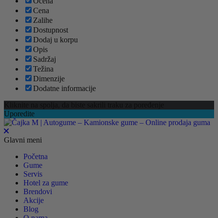
Ocena
Cena
Zalihe
Dostupnost
Dodaj u korpu
Opis
Sadržaj
Težina
Dimenzije
Dodatne informacije
Kliknite na spolja, da biste sakrili traku za poređenje
Uporedite
Glavni meni
Početna
Gume
Servis
Hotel za gume
Brendovi
Akcije
Blog
O nama