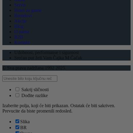
Servis
Hotel za gume
Brendovi
Akcije
Blog
O nama
B2B
Kontakt
Udobnost, performanse i sigurnost
Srećan put želi Vam Čajka M Čačak
© Sva prava zadržana 1992 2025.
Sakrij sličnosti
Dođite razlike
Izaberite polja, koji će biti prikazan. Ostatak će biti sakriven.
Prevucite da biste promenili redosled.
Slika
BR