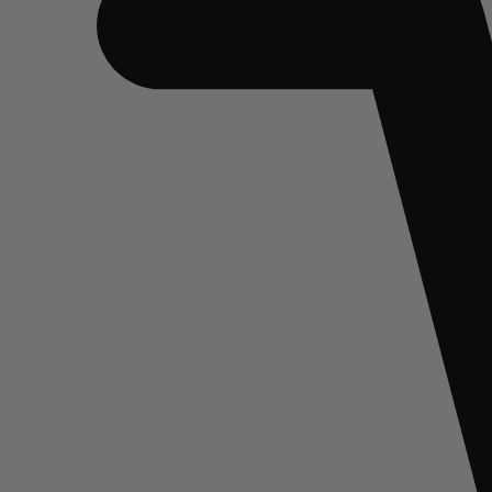
Nema proizvoda u korpi.
Sve kategorije
Putničke
Poluteretne
Teretne
Industrijske
Poljoprivredne