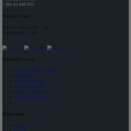
+381 63 640 655
Radno vreme:
Radnim danima 08 – 16h
Subotom 08 – 14h
Korisnički servis
Često postavljana pitanja
Reklamacije
Uslovi Isporuke
Zaštita potrošača
Uslovi korišćenja
Politika privatnosti
Postavke kolačića
Mapa sajta
Početna
Gume