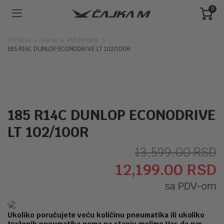
0
Početna
Gume
Poluteretne
185 R14C DUNLOP ECONODRIVE LT 102/100R
185 R14C DUNLOP ECONODRIVE
LT 102/100R
O
T
13,599.00
RSD
12,199.00
RSD
c
c
sa PDV-om
j
j
b
1
Ukoliko poručujete veću količinu pneumatika ili ukoliko
traženih pneumatika nema na stanju molimo Vas da nas