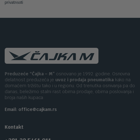
privatnsoti
Preduzeće “Čajka – M”
osnovano je 1992. godine. Osnovna
delatnost preduzeća je
uvoz i prodaja pneumatika
kako na
domaćem tržištu tako i u regionu. Od trenutka osnivanja pa do
danas, beležimo stalni rast obima prodaje, obima poslovanja i
broja naših kupaca
Email: office@cajkam.rs
Kontakt