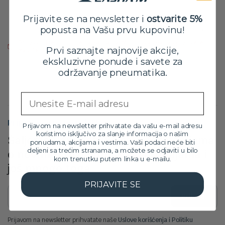
Orig
Tre
13,099.00
RSD
Prijavite se na newsletter i
ostvarite 5%
11,799.00
RSD
cen
cen
popusta na Vašu prvu kupovinu!
sa PDV-om
je
je:
Proizvod trenutno nije na zalihama. Molimo vas da nas pozovete
bila:
11,7
Prvi saznajte najnovije akcije,
za više informacija na broj: 032/546-10-11
13,0
ekskluzivne ponude i savete za
održavanje pneumatika.
Email
Prijavite se na newsletter
Prijavom na newsletter prihvatate da vašu e-mail adresu
koristimo isključivo za slanje informacija o našim
Šaljemo Vam poruke sa informacijama
ponudama, akcijama i vestima. Vaši podaci neće biti
deljeni sa trećim stranama, a možete se odjaviti u bilo
o novim proizvodima, rasprodajama i
kom trenutku putem linka u e-mailu.
još mnogo toga
PRIJAVITE SE
Prijava
Prijavom na newsletter prihvatate naše
Uslove korišćenja i Politiku