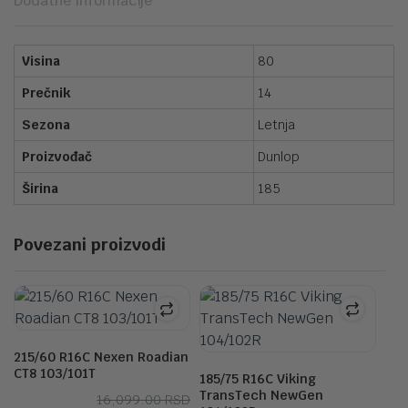
Dodatne informacije
Visina
80
Prečnik
14
Sezona
Letnja
Proizvođač
Dunlop
Širina
185
Povezani proizvodi
215/60 R16C Nexen Roadian
CT8 103/101T
185/75 R16C Viking
TransTech NewGen
Originalna
Trenutna
16,099.00
RSD