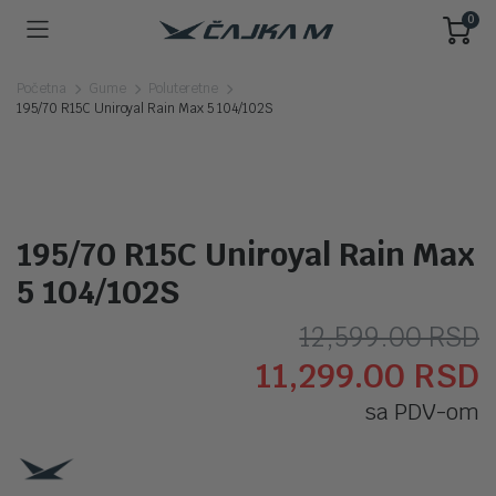
0
Početna
Gume
Poluteretne
195/70 R15C Uniroyal Rain Max 5 104/102S
195/70 R15C Uniroyal Rain Max
5 104/102S
O
T
12,599.00
RSD
11,299.00
RSD
c
c
sa PDV-om
j
j
b
1