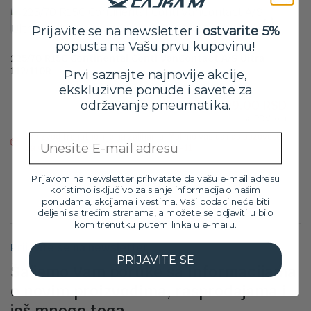
Prijavite se na newsletter i
ostvarite 5%
popusta na Vašu prvu kupovinu!
225/70 R15C Continental Conti VanContact A/S Ultra
112/110R
Prvi saznajte najnovije akcije,
ekskluzivne ponude i savete za
Orig
Tre
22,499.00
RSD
20,299.00
RSD
održavanje pneumatika.
cen
cen
sa PDV-om
je
je:
Proizvod trenutno nije na zalihama. Molimo vas da nas pozovete
bila:
20,2
Email
za više informacija na broj: 032/546-10-11
22,4
Prijavom na newsletter prihvatate da vašu e-mail adresu
koristimo isključivo za slanje informacija o našim
ponudama, akcijama i vestima. Vaši podaci neće biti
deljeni sa trećim stranama, a možete se odjaviti u bilo
kom trenutku putem linka u e-mailu.
Prijavite se na newsletter
PRIJAVITE SE
Šaljemo Vam poruke sa informacijama
o novim proizvodima, rasprodajama i
još mnogo toga