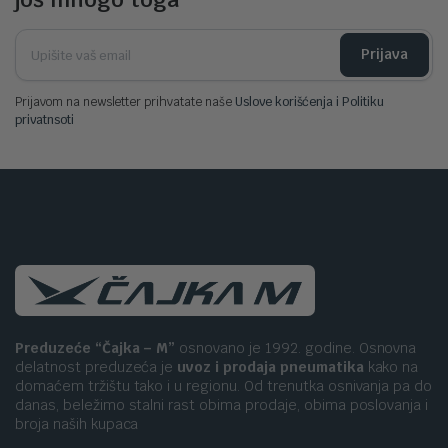
Prijava
Prijavom na newsletter prihvatate naše
Uslove korišćenja i Politiku
privatnsoti
Preduzeće “Čajka – M”
osnovano je 1992. godine. Osnovna
delatnost preduzeća je
uvoz i prodaja pneumatika
kako na
domaćem tržištu tako i u regionu. Od trenutka osnivanja pa do
danas, beležimo stalni rast obima prodaje, obima poslovanja i
broja naših kupaca