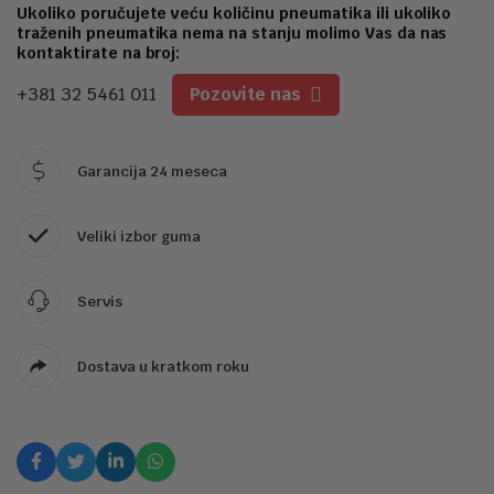
1
Ukoliko poručujete veću količinu pneumatika ili ukoliko
traženih pneumatika nema na stanju molimo Vas da nas
kontaktirate na broj:
+381 32 5461 011
Pozovite nas
Garancija 24 meseca
Veliki izbor guma
Servis
Dostava u kratkom roku