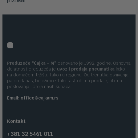
privatnsoti
Preduzeće “Čajka – M”
osnovano je 1992. godine. Osnovna
delatnost preduzeća je
uvoz i prodaja pneumatika
kako
na domaćem tržištu tako i u regionu. Od trenutka osnivanja
pa do danas, beležimo stalni rast obima prodaje, obima
poslovanja i broja naših kupaca
Email: office@cajkam.rs
Kontakt
+381 32 5461 011