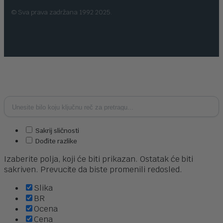
© Sva prava zadržana 1992 2025.
Sakrij sličnosti
Dođite razlike
Izaberite polja, koji će biti prikazan. Ostatak će biti
sakriven. Prevucite da biste promenili redosled.
Slika
BR
Ocena
Cena