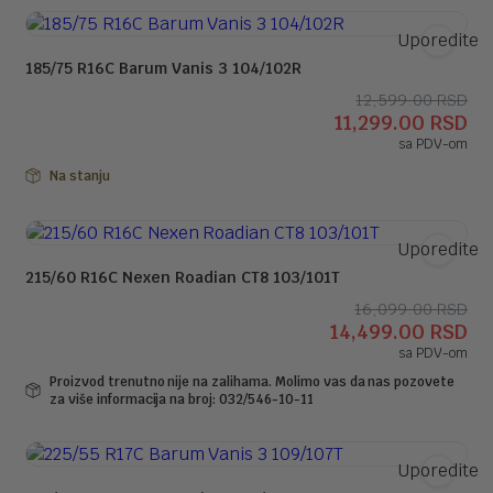
Uporedite
185/75 R16C Barum Vanis 3 104/102R
Or
Tr
12,599.00
RSD
11,299.00
RSD
ce
ce
sa PDV-om
je
je:
bil
11
Na stanju
12
Uporedite
215/60 R16C Nexen Roadian CT8 103/101T
Or
Tr
16,099.00
RSD
14,499.00
RSD
ce
ce
sa PDV-om
je
je:
Proizvod trenutno nije na zalihama. Molimo vas da nas pozovete
bil
14
za više informacija na broj: 032/546-10-11
16
Uporedite