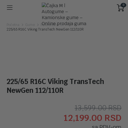
0
Početna
Gume
Poluteretne
225/65 R16C Viking TransTech NewGen 112/110R
225/65 R16C Viking TransTech
NewGen 112/110R
O
T
13,599.00
RSD
12,199.00
RSD
c
c
sa PDV-om