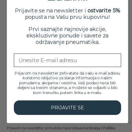
16,699.00
RSD
ce
ce
sa PDV-om
je
je:
Prijavite se na newsletter i
ostvarite 5%
popusta na Vašu prvu kupovinu!
bil
16
Na stanju
18
Prvi saznajte najnovije akcije,
ekskluzivne ponude i savete za
održavanje pneumatika.
Email
Prijavite se na newsletter
Prijavom na newsletter prihvatate da vašu e-mail adresu
koristimo isključivo za slanje informacija o našim
Šaljemo Vam poruke sa
ponudama, akcijama i vestima. Vaši podaci neće biti
deljeni sa trećim stranama, a možete se odjaviti u bilo
informacijama o novim proizvodima,
kom trenutku putem linka u e-mailu.
rasprodajama i još mnogo toga
PRIJAVITE SE
Prijava
Prijavom na newsletter prihvatate naše
Uslove korišćenja i Politiku