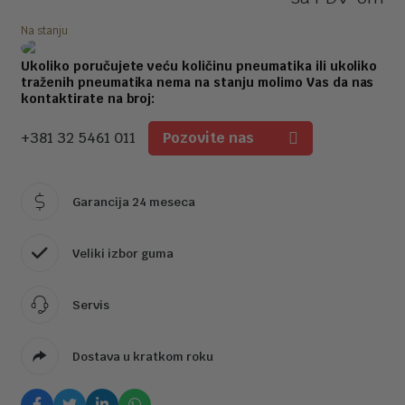
je
je
Na stanju
bi
1
Ukoliko poručujete veću količinu pneumatika ili ukoliko
1
traženih pneumatika nema na stanju molimo Vas da nas
kontaktirate na broj:
+381 32 5461 011
Pozovite nas
Garancija 24 meseca
Veliki izbor guma
Servis
Dostava u kratkom roku