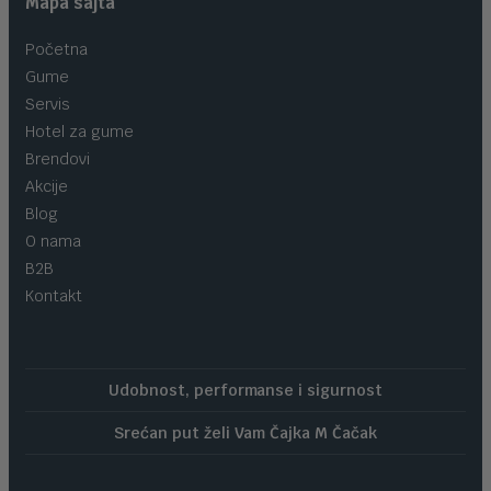
Mapa sajta
Početna
Gume
Servis
Hotel za gume
Brendovi
Akcije
Blog
O nama
B2B
Kontakt
Udobnost, performanse i sigurnost
Srećan put želi Vam Čajka M Čačak