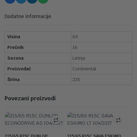
Dodatne informacije
Visina
65
Prečnik
16
Sezona
Letnja
Proizvođač
Continental
Širina
235
Povezani proizvodi
215/65 R15C DUNLOP
215/65 R15C SAVA ESKIMO