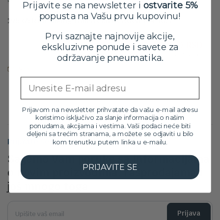
Prijavite se na newsletter i
ostvarite 5%
popusta na Vašu prvu kupovinu!
195/65 R16C Viking TransTech NewGen 104/102T
Orig
Tre
11,799.00
RSD
Prvi saznajte najnovije akcije,
10,599.00
RSD
cen
cen
ekskluzivne ponude i savete za
sa PDV-om
je
je:
održavanje pneumatika.
bila:
10,5
Na stanju
11,7
Email
Prijavom na newsletter prihvatate da vašu e-mail adresu
koristimo isključivo za slanje informacija o našim
ponudama, akcijama i vestima. Vaši podaci neće biti
deljeni sa trećim stranama, a možete se odjaviti u bilo
Prijavite se na newsletter
kom trenutku putem linka u e-mailu.
Šaljemo Vam poruke sa informacijama
PRIJAVITE SE
o novim proizvodima, rasprodajama i
još mnogo toga
Prijava