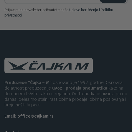
Prijavom na newsletter prihvatate naše
Uslove korišćenja i Politiku
privatnsoti
Preduzeće “Čajka – M”
osnovano je 1992. godine. Osnovna
delatnost preduzeća je
uvoz i prodaja pneumatika
kako na
domaćem tržištu tako i u regionu. Od trenutka osnivanja pa do
danas, beležimo stalni rast obima prodaje, obima poslovanja i
broja naših kupaca
Email: office@cajkam.rs