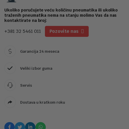
2
Ukoliko poručujete veću količinu pneumatika ili ukoliko
traženih pneumatika nema na stanju molimo Vas da nas
kontaktirate na broj:
+381 32 5461 011
Pozovite nas
Garancija 24 meseca
Veliki izbor guma
Servis
Dostava u kratkom roku