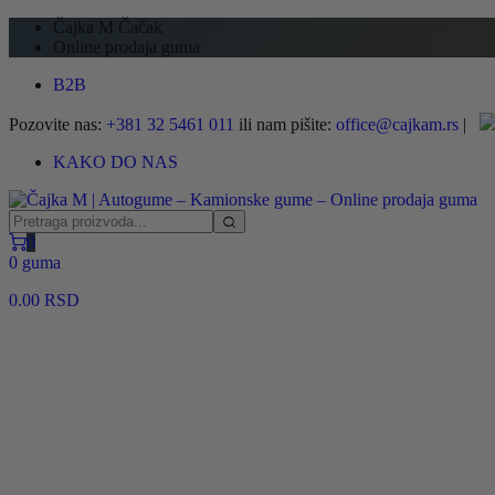
Čajka M Čačak
Online prodaja guma
B2B
Pozovite nas:
+381 32 5461 011
ili nam pišite:
office@cajkam.rs
|
KAKO DO NAS
0
0 guma
0.00
RSD