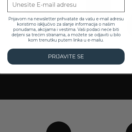
Email
Prijavom na newsletter prihvatate da vašu e-mail adresu
koristimo isključivo za slanje informacija o našim
ponudama, akcijama i vestima. Vaši podaci neće biti
deljeni sa trećim stranama, a možete se odjaviti u bilo
kom trenutku putem linka u e-mailu.
PRIJAVITE SE