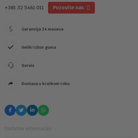
+381 32 5461 011
Pozovite nas
Garancija 24 meseca
Veliki izbor guma
Servis
Dostava u kratkom roku
Dodatne informacije