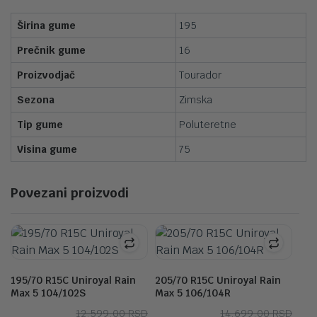
Širina gume
195
Prečnik gume
16
Proizvodjač
Tourador
Sezona
Zimska
Tip gume
Poluteretne
Visina gume
75
Povezani proizvodi
195/70 R15C Uniroyal Rain
205/70 R15C Uniroyal Rain
Max 5 104/102S
Max 5 106/104R
Originalna
Trenutna
Orig
Tre
12,599.00
RSD
14,699.00
RSD