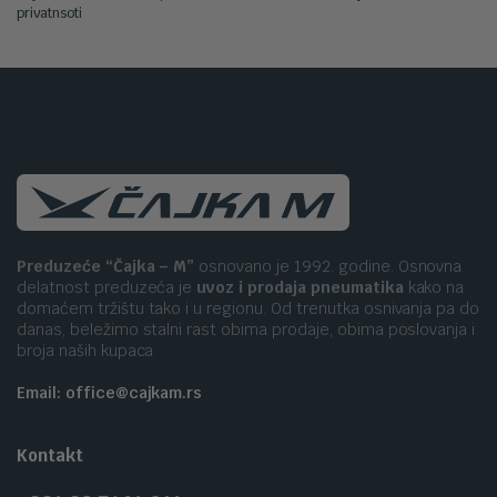
privatnsoti
Preduzeće “Čajka – M”
osnovano je 1992. godine. Osnovna
delatnost preduzeća je
uvoz i prodaja pneumatika
kako na
domaćem tržištu tako i u regionu. Od trenutka osnivanja pa do
danas, beležimo stalni rast obima prodaje, obima poslovanja i
broja naših kupaca
Email: office@cajkam.rs
Kontakt