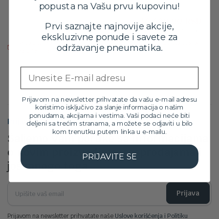
popusta na Vašu prvu kupovinu!
Orig
Tre
18,599.00
RSD
16,699.00
RSD
cen
cen
Prvi saznajte najnovije akcije,
sa PDV-om
je
je:
ekskluzivne ponude i savete za
Proizvod trenutno nije na zalihama. Molimo vas da nas pozovete
bila:
16,6
održavanje pneumatika.
za više informacija na broj: 032/546-10-11
18,5
Email
Prijavom na newsletter prihvatate da vašu e-mail adresu
koristimo isključivo za slanje informacija o našim
ponudama, akcijama i vestima. Vaši podaci neće biti
Prijavite se na newsletter
deljeni sa trećim stranama, a možete se odjaviti u bilo
kom trenutku putem linka u e-mailu.
Šaljemo Vam poruke sa informacijama
o novim proizvodima, rasprodajama i
PRIJAVITE SE
još mnogo toga
Prijava
Prijavom na newsletter prihvatate naše
Uslove korišćenja i Politiku