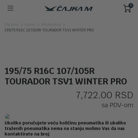
0
Početna
Gume
Poluteretne
195/75 R16C 107/105R TOURADOR TSV1 WINTER PRO
195/75 R16C 107/105R
TOURADOR TSV1 WINTER PRO
7,722.00
RSD
sa PDV-om
Ukoliko poručujete veću količinu pneumatika ili ukoliko
traženih pneumatika nema na stanju molimo Vas da nas
kontaktirate na broj: