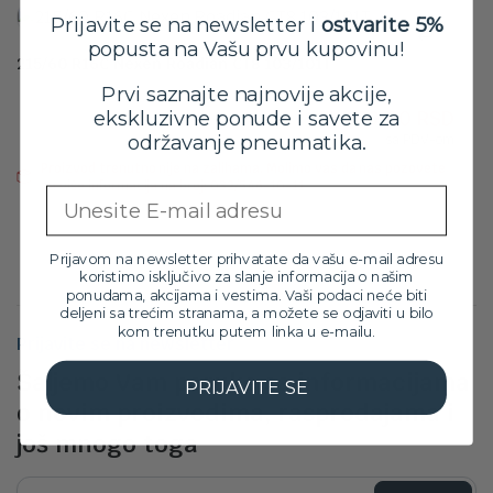
Prijavite se na newsletter i
ostvarite 5%
popusta na Vašu prvu kupovinu!
215/60 R16C Nexen Roadian CT8 103/101T
Prvi saznajte najnovije akcije,
Orig
Tre
16,099.00
RSD
14,499.00
RSD
ekskluzivne ponude i savete za
cen
cen
održavanje pneumatika.
sa PDV-om
je
je:
Proizvod trenutno nije na zalihama. Molimo vas da nas pozovete
bila:
14,4
za više informacija na broj: 032/546-10-11
Email
16,0
Prijavom na newsletter prihvatate da vašu e-mail adresu
koristimo isključivo za slanje informacija o našim
ponudama, akcijama i vestima. Vaši podaci neće biti
deljeni sa trećim stranama, a možete se odjaviti u bilo
kom trenutku putem linka u e-mailu.
Prijavite se na newsletter
Šaljemo Vam poruke sa informacijama
PRIJAVITE SE
o novim proizvodima, rasprodajama i
još mnogo toga