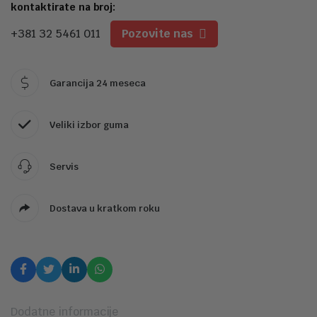
kontaktirate na broj:
+381 32 5461 011
Pozovite nas
Garancija 24 meseca
Veliki izbor guma
Servis
Dostava u kratkom roku
Dodatne informacije