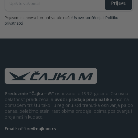
Prijava
Prijavom na newsletter prihvatate naše
Uslove korišćenja i Politiku
privatnsoti
Preduzeće “Čajka – M”
osnovano je 1992. godine. Osnovna
delatnost preduzeća je
uvoz i prodaja pneumatika
kako na
domaćem tržištu tako i u regionu. Od trenutka osnivanja pa do
danas, beležimo stalni rast obima prodaje, obima poslovanja i
broja naših kupaca
Email: office@cajkam.rs