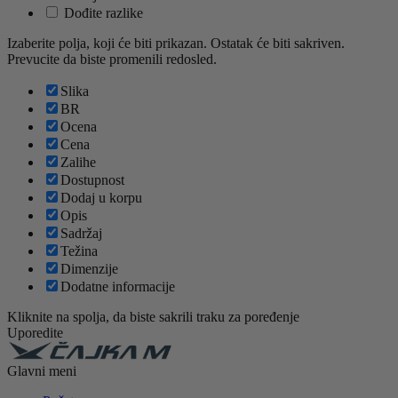
Dođite razlike
Izaberite polja, koji će biti prikazan. Ostatak će biti sakriven.
Prevucite da biste promenili redosled.
Slika
BR
Ocena
Cena
Zalihe
Dostupnost
Dodaj u korpu
Opis
Sadržaj
Težina
Dimenzije
Dodatne informacije
Kliknite na spolja, da biste sakrili traku za poređenje
Uporedite
Glavni meni