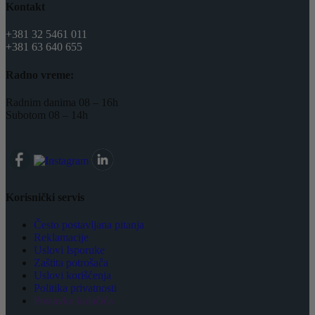
Kontakt
+381 32 5461 011
+381 63 640 655
Radno vreme:
Radnim danima 08 – 16h
Subotom 08 – 14h
Korisnički servis
Često postavljana pitanja
Reklamacije
Uslovi Isporuke
Zaštita potrošača
Uslovi korišćenja
Politika privatnosti
Postavke kolačića