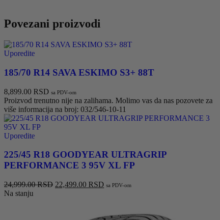
Povezani proizvodi
Uporedite
185/70 R14 SAVA ESKIMO S3+ 88T
8,899.00
RSD
sa PDV-om
Proizvod trenutno nije na zalihama. Molimo vas da nas pozovete za
više informacija na broj: 032/546-10-11
Uporedite
225/45 R18 GOODYEAR ULTRAGRIP
PERFORMANCE 3 95V XL FP
Originalna
Trenutna
24,999.00
RSD
22,499.00
RSD
sa PDV-om
cena
cena
Na stanju
je
je:
bila:
22,499.00 RSD.
24,999.00 RSD.