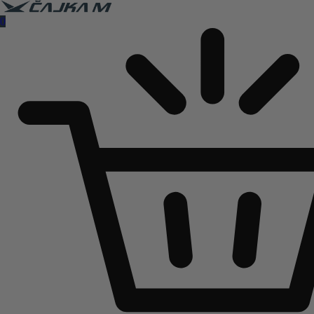
Čajka M Čačak
0
Online prodaja guma
B2B
Pozovite nas:
+381 32 5461 011
ili nam pišite:
office@cajkam.rs
|
KAKO DO NAS
0
0 guma
0.00
RSD