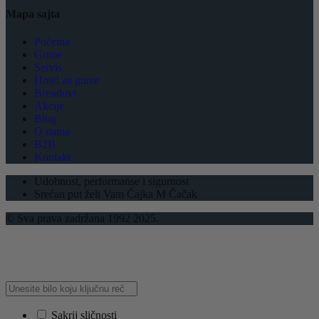
Mapa sajta
Početna
Gume
Servis
Hotel za gume
Brendovi
Akcije
Blog
O nama
B2B
Kontakt
Udobnost, performanse i sigurnost
Srećan put želi Vam Čajka M Čačak
© Sva prava zadržana 1992 2025.
Sakrij sličnosti