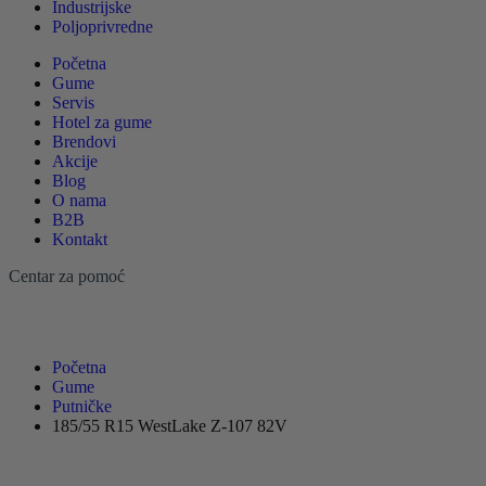
Industrijske
Poljoprivredne
Početna
Gume
Servis
Hotel za gume
Brendovi
Akcije
Blog
O nama
B2B
Kontakt
Centar za pomoć
Početna
Gume
Putničke
185/55 R15 WestLake Z-107 82V