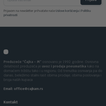
Prijavom na newsletter prihvatate naše
Uslove korišćenja i Politiku
privatnsoti
Preduzeće “Čajka – M”
osnovano je 1992. godine. Osnovna
delatnost preduzeća je
uvoz i prodaja pneumatika
kako na
domaćem tržištu tako i u regionu. Od trenutka osnivanja pa do
danas, beležimo stalni rast obima prodaje, obima poslovanja i
broja naših kupaca
Email: office@cajkam.rs
Kontakt