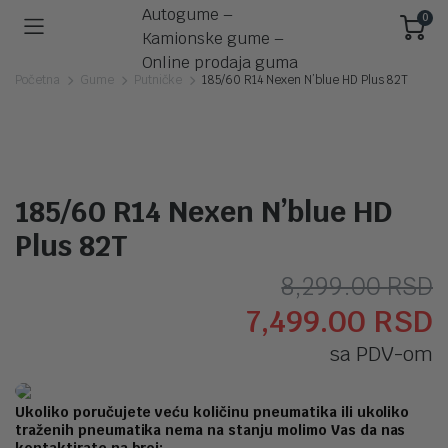
0
Početna
Gume
Putničke
185/60 R14 Nexen N’blue HD Plus 82T
185/60 R14 Nexen N’blue HD
Plus 82T
O
T
8,299.00
RSD
7,499.00
RSD
c
c
sa PDV-om
j
j
b
7
Ukoliko poručujete veću količinu pneumatika ili ukoliko
traženih pneumatika nema na stanju molimo Vas da nas
8
kontaktirate na broj: