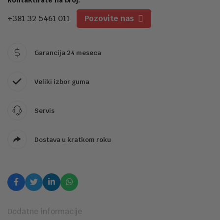
+381 32 5461 011
Pozovite nas
Garancija 24 meseca
Veliki izbor guma
Servis
Dostava u kratkom roku
Dodatne informacije