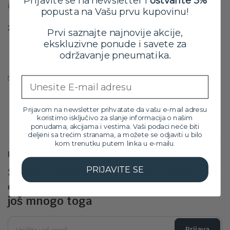
Prijavite se na newsletter i
ostvarite 5%
popusta na Vašu prvu kupovinu!
215/65 R16 GOODYEAR EFFIGRIP 2 SUV 98H
Prvi saznajte najnovije akcije,
Orig
Tre
17,499.00
RSD
ekskluzivne ponude i savete za
15,799.00
RSD
cen
cen
održavanje pneumatika.
sa PDV-om
je
je:
bila:
15,7
Na stanju
Email
17,4
Prijavom na newsletter prihvatate da vašu e-mail adresu
koristimo isključivo za slanje informacija o našim
ponudama, akcijama i vestima. Vaši podaci neće biti
deljeni sa trećim stranama, a možete se odjaviti u bilo
kom trenutku putem linka u e-mailu.
Prijavite se na newsletter
PRIJAVITE SE
Šaljemo Vam poruke sa informacijama
o novim proizvodima, rasprodajama i
još mnogo toga
Prijava