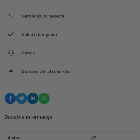
Garancija 24 meseca
Veliki izbor guma
Servis
Dostava u kratkom roku
Dodatne informacije
Visina
45