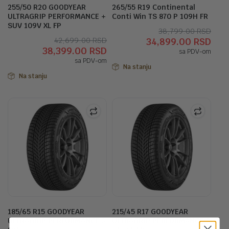
255/50 R20 GOODYEAR
265/55 R19 Continental
ULTRAGRIP PERFORMANCE +
Conti Win TS 870 P 109H FR
SUV 109V XL FP
Orig
Tre
38,799.00
RSD
Originalna
Trenutna
42,699.00
RSD
34,899.00
RSD
cen
cen
38,399.00
RSD
cena
cena
sa PDV-om
je
je:
sa PDV-om
je
je:
bila:
34,8
Na stanju
bila:
38,399.00 RSD.
Na stanju
38,7
42,699.00 RSD.
185/65 R15 GOODYEAR
215/45 R17 GOODYEAR
ULTRAGRIP PERFORMANCE 3
ULTRAGRIP PERFORMANCE 3