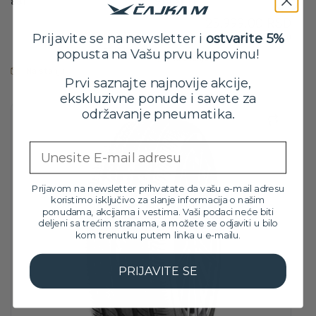
88T
91V XL FP
Originalna
Trenutna
11,599.00
RSD
25,999.00
RSD
10,199.00
RSD
Prijavite se na newsletter i
ostvarite 5%
cena
cena
sa PDV-om
sa PDV-om
popusta na Vašu prvu kupovinu!
je
je:
Na stanju
bila:
10,199.00 RSD.
Na stanju
Prvi saznajte najnovije akcije,
11,599.00 RSD.
ekskluzivne ponude i savete za
održavanje pneumatika.
Email
Prijavom na newsletter prihvatate da vašu e-mail adresu
koristimo isključivo za slanje informacija o našim
ponudama, akcijama i vestima. Vaši podaci neće biti
deljeni sa trećim stranama, a možete se odjaviti u bilo
kom trenutku putem linka u e-mailu.
PRIJAVITE SE