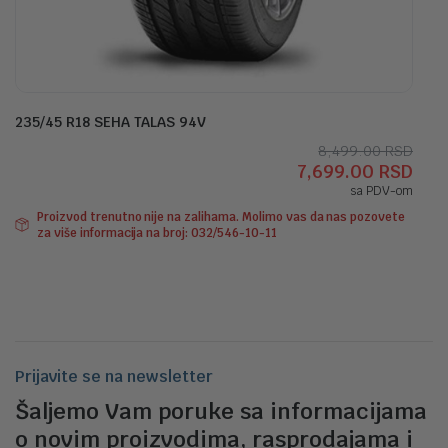
235/45 R18 SEHA TALAS 94V
Orig
Tre
8,499.00
RSD
7,699.00
RSD
cen
cen
sa PDV-om
je
je:
Proizvod trenutno nije na zalihama. Molimo vas da nas pozovete
bila:
7,69
za više informacija na broj: 032/546-10-11
8,49
Prijavite se na newsletter
Šaljemo Vam poruke sa informacijama
o novim proizvodima, rasprodajama i