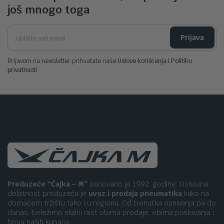
još mnogo toga
Prijava
Prijavom na newsletter prihvatate naše
Uslove korišćenja i Politiku
privatnsoti
Preduzeće “Čajka – M”
osnovano je 1992. godine. Osnovna
delatnost preduzeća je
uvoz i prodaja pneumatika
kako na
domaćem tržištu tako i u regionu. Od trenutka osnivanja pa do
danas, beležimo stalni rast obima prodaje, obima poslovanja i
broja naših kupaca