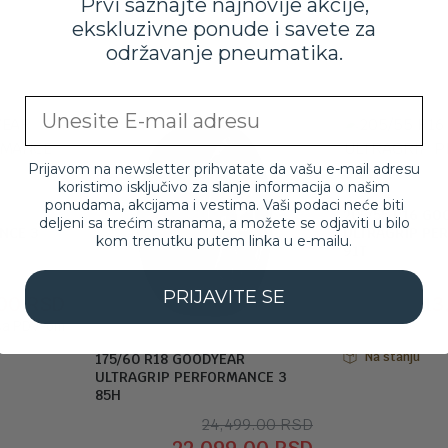
Prvi saznajte najnovije akcije,
ekskluzivne ponude i savete za
održavanje pneumatika.
Email
Prijavom na newsletter prihvatate da vašu e-mail adresu
koristimo isključivo za slanje informacija o našim
ponudama, akcijama i vestima. Vaši podaci neće biti
205/55 R16 GO
deljeni sa trećim stranama, a možete se odjaviti u bilo
NCE 3
ULTRAGRIP PE
kom trenutku putem linka u e-mailu.
91T
Originalna
Trenutna
9.00
RSD
PRIJAVITE SE
.00
RSD
13
cena
cena
sa PDV-om
je
je:
bila:
22,499.00 RSD.
Na stanju
175/60 R18 GOODYEAR
ULTRAGRIP PERFORMANCE 3
24,999.00 RSD.
85H
Originalna
Trenutna
24,499.00
RSD