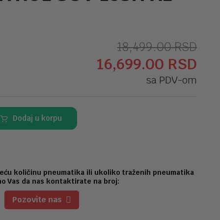
Ori
Tr
18,499.00
RSD
16,699.00
RSD
ce
ce
sa PDV-om
je
je:
bila
16,
Dodaj u korpu
18,
eću količinu pneumatika ili ukoliko traženih pneumatika
o Vas da nas kontaktirate na broj:
Pozovite nas