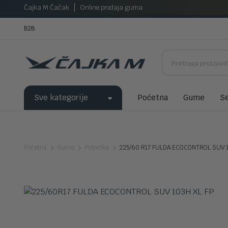
Čajka M Čačak
Online prodaja guma
B2B
Sve kategorije
Početna
Gume
Se
Početna
Gume
Putničke
225/60 R17 FULDA ECOCONTROL SUV 1