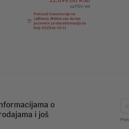
22,099.00
RSD
cena
cena
sa PDV-om
je
je:
Proizvod trenutno nije na
bila:
22,099.00 RSD.
zalihama. Molimo vas da nas
24,499.00 RSD.
pozovete za više informacija na
broj: 032/546-10-11
informacijama o
rodajama i još
Prija