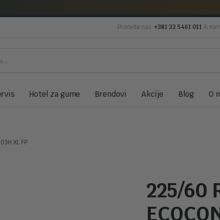
Pozovite nas:
+381 32 5461 011
ili na
rvis
Hotel za gume
Brendovi
Akcije
Blog
O 
03H XL FP
225/60 
ECOCON