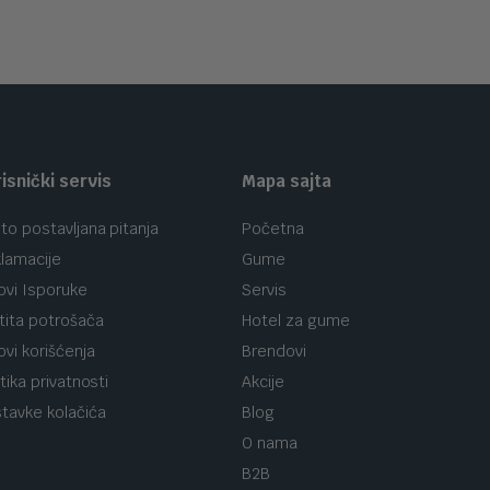
isnički servis
Mapa sajta
to postavljana pitanja
Početna
lamacije
Gume
ovi Isporuke
Servis
tita potrošača
Hotel za gume
ovi korišćenja
Brendovi
itika privatnosti
Akcije
tavke kolačića
Blog
O nama
B2B