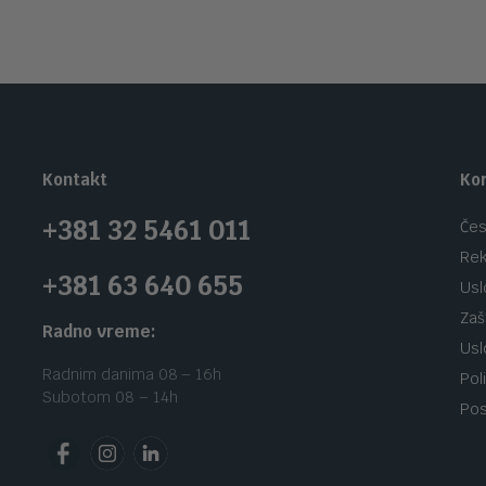
Kontakt
Kor
+381 32 5461 011
Čes
Rek
+381 63 640 655
Usl
Zaš
Radno vreme:
Usl
Radnim danima 08 – 16h
Pol
Subotom 08 – 14h
Pos