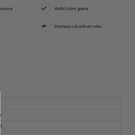
meseca
Veliki izbor guma
Dostava u kratkom roku
a
A