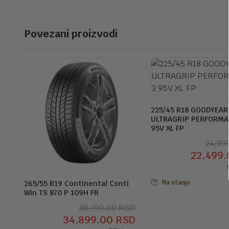
Povezani proizvodi
225/45 R18 GOODYEAR
ULTRAGRIP PERFORMA
95V XL FP
24,99
22,499
Na stanju
265/55 R19 Continental Conti
Win TS 870 P 109H FR
Originalna
Trenutna
38,799.00
RSD
34,899.00
RSD
cena
cena