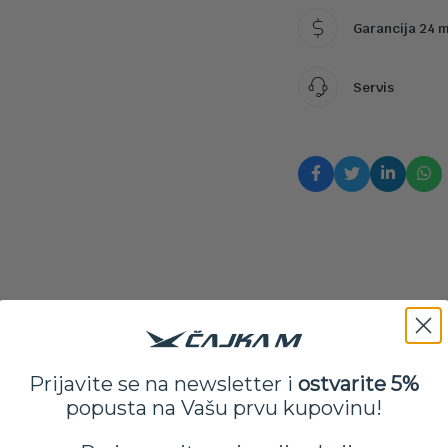
Garancija 24 
Servis
17
Letnj
Prijavite se na newsletter i
ostvarite 5%
popusta na Vašu prvu kupovinu!
FULD