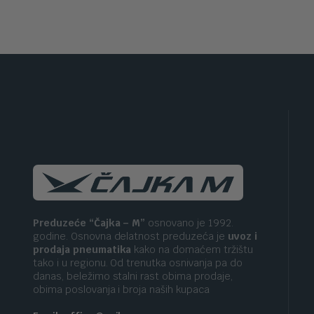
Preduzeće “Čajka – M”
osnovano je 1992.
godine. Osnovna delatnost preduzeća je
uvoz i
prodaja pneumatika
kako na domaćem tržištu
tako i u regionu. Od trenutka osnivanja pa do
danas, beležimo stalni rast obima prodaje,
obima poslovanja i broja naših kupaca