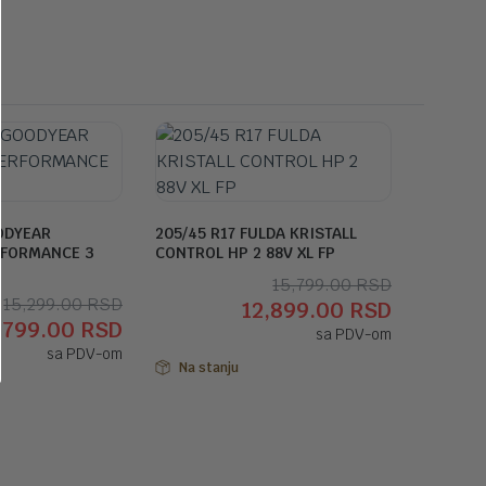
ODYEAR
205/45 R17 FULDA KRISTALL
RFORMANCE 3
CONTROL HP 2 88V XL FP
Originaln
Trenutna
15,799.00
RSD
Originalna
Trenutna
15,299.00
RSD
12,899.00
RSD
cena
cena
,799.00
RSD
cena
cena
sa PDV-om
je
je:
sa PDV-om
je
je:
bila:
12,899.00
Na stanju
bila:
13,799.00 RSD.
15,799.00
15,299.00 RSD.