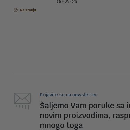
sa PDV-om
je
je:
bila:
34,899.00 RSD.
Na stanju
38,799.00 RSD.
Prijavite se na newsletter
Šaljemo Vam poruke sa 
novim proizvodima, rasp
mnogo toga