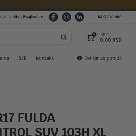
m pišite:
office@cajkam.rs
|
KAKO DO NAS
0 guma
0
0.00
RSD
nama
B2B
Kontakt
Centar za pomoć
R17 FULDA
TROL SUV 103H XL