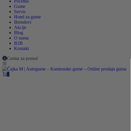
Početna
Gume
Servis
Hotel za gume
Brendovi
Akcije
Blog
O nama
B2B
Kontakt
Centar za pomoć
0