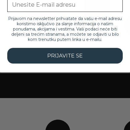
Email
Prijavom na newsletter prihvatate da vašu e-mail adresu
koristimo isključivo za slanje informacija o našim
ponudama, akcijama i vestima. Vaši podaci neće biti
deljeni sa trećim stranama, a možete se odjaviti u bilo
kom trenutku putem linka u e-mailu.
PRIJAVITE SE