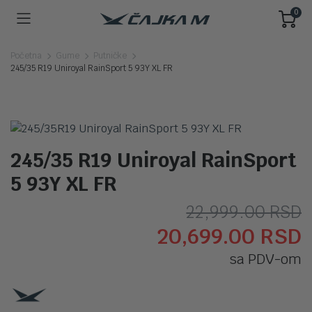
0
Početna
Gume
Putničke
245/35 R19 Uniroyal RainSport 5 93Y XL FR
245/35 R19 Uniroyal RainSport
5 93Y XL FR
O
T
22,999.00
RSD
20,699.00
RSD
c
c
sa PDV-om
j
j
b
2