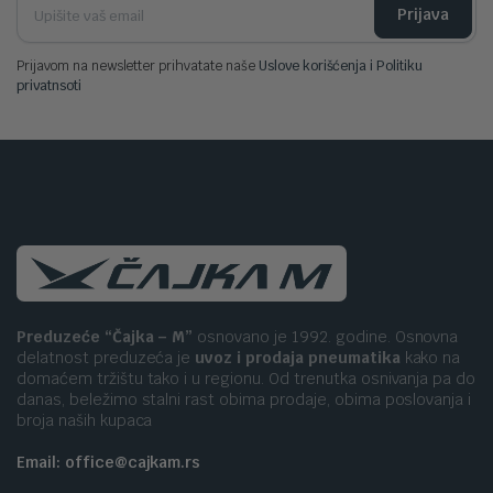
Prijava
Prijavom na newsletter prihvatate naše
Uslove korišćenja i Politiku
privatnsoti
Preduzeće “Čajka – M”
osnovano je 1992. godine. Osnovna
delatnost preduzeća je
uvoz i prodaja pneumatika
kako na
domaćem tržištu tako i u regionu. Od trenutka osnivanja pa do
danas, beležimo stalni rast obima prodaje, obima poslovanja i
broja naših kupaca
Email: office@cajkam.rs