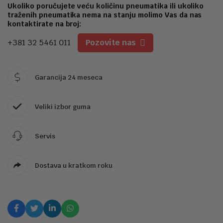
2
Ukoliko poručujete veću količinu pneumatika ili ukoliko
traženih pneumatika nema na stanju molimo Vas da nas
kontaktirate na broj:
+381 32 5461 011
Pozovite nas
Garancija 24 meseca
Veliki izbor guma
Servis
Dostava u kratkom roku