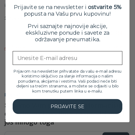
Prijavite se na newsletter i
ostvarite 5%
popusta na Vašu prvu kupovinu!
235/40 R19 SEHA TALAS 96W XL
Prvi saznajte najnovije akcije,
Orig
Tre
8,499.00
RSD
ekskluzivne ponude i savete za
7,699.00
RSD
cen
cen
održavanje pneumatika.
sa PDV-om
je
je:
Proizvod trenutno nije na zalihama. Molimo vas da nas pozovete
bila:
7,69
za više informacija na broj: 032/546-10-11
Email
8,49
Prijavom na newsletter prihvatate da vašu e-mail adresu
koristimo isključivo za slanje informacija o našim
ponudama, akcijama i vestima. Vaši podaci neće biti
deljeni sa trećim stranama, a možete se odjaviti u bilo
kom trenutku putem linka u e-mailu.
Prijavite se na newsletter
Šaljemo Vam poruke sa informacijama
PRIJAVITE SE
o novim proizvodima, rasprodajama i
još mnogo toga