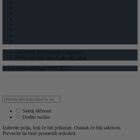
Servis
Hotel za gume
Brendovi
Akcije
Blog
O nama
B2B
Kontakt
Udobnost, performanse i sigurnost
Srećan put želi Vam Čajka M Čačak
© Sva prava zadržana 1992 2025.
Sakrij sličnosti
Dođite razlike
Izaberite polja, koji će biti prikazan. Ostatak će biti sakriven.
Prevucite da biste promenili redosled.