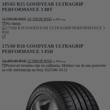
185/65 R15 GOODYEAR ULTRAGRIP
PERFORMANCE 3 88T
Originalna
Trenutna
11,599.00
RSD
10,199.00
RSD
sa PDV-om
cena
cena
Na stanju
je
je:
bila:
10,199.00 RSD.
11,599.00 RSD.
175/60 R18 GOODYEAR ULTRAGRIP
PERFORMANCE 3 85H
Originalna
Trenutna
24,499.00
RSD
22,099.00
RSD
sa PDV-om
cena
cena
Proizvod trenutno nije na zalihama. Molimo vas da nas pozovete
je
je:
za više informacija na broj: 032/546-10-11
bila:
22,099.00 RSD.
24,499.00 RSD.