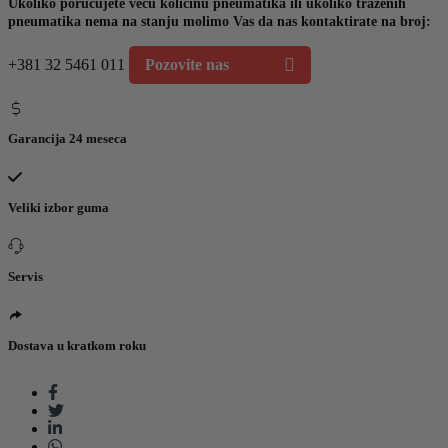
Ukoliko poručujete veću količinu pneumatika ili ukoliko traženih
pneumatika nema na stanju molimo Vas da nas kontaktirate na broj:
+381 32 5461 011
Pozovite nas
Garancija 24 meseca
Veliki izbor guma
Servis
Dostava u kratkom roku