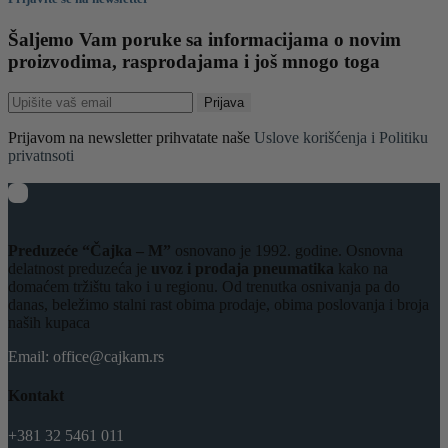
Šaljemo Vam poruke sa informacijama o novim
proizvodima, rasprodajama i još mnogo toga
Prijava
Prijavom na newsletter prihvatate naše
Uslove korišćenja i Politiku
privatnsoti
Preduzeće “Čajka – M”
osnovano je 1992. godine. Osnovna
delatnost preduzeća je
uvoz i prodaja pneumatika
kako na
domaćem tržištu tako i u regionu. Od trenutka osnivanja pa do
danas, beležimo stalni rast obima prodaje, obima poslovanja i broja
naših kupaca
Email: office@cajkam.rs
Kontakt
+381 32 5461 011