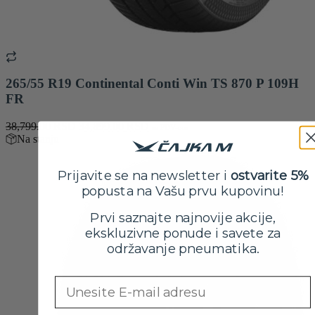
265/55 R19 Continental Conti Win TS 870 P 109H
FR
Originalna
Trenutna
38,799.00
RSD
34,899.00
RSD
sa PDV-om
cena
cena
Na stanju
je
je:
bila:
34,899.00 RSD.
Prijavite se na newsletter i
ostvarite 5%
38,799.00 RSD.
popusta na Vašu prvu kupovinu!
Prvi saznajte najnovije akcije,
ekskluzivne ponude i savete za
održavanje pneumatika.
Email