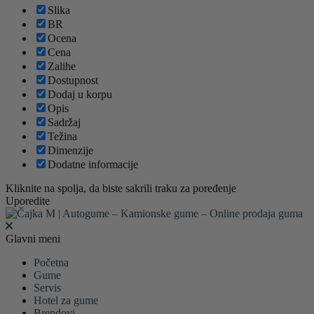
Slika
BR
Ocena
Cena
Zalihe
Dostupnost
Dodaj u korpu
Opis
Sadržaj
Težina
Dimenzije
Dodatne informacije
Kliknite na spolja, da biste sakrili traku za poređenje
Uporedite
Glavni meni
Početna
Gume
Servis
Hotel za gume
Brendovi