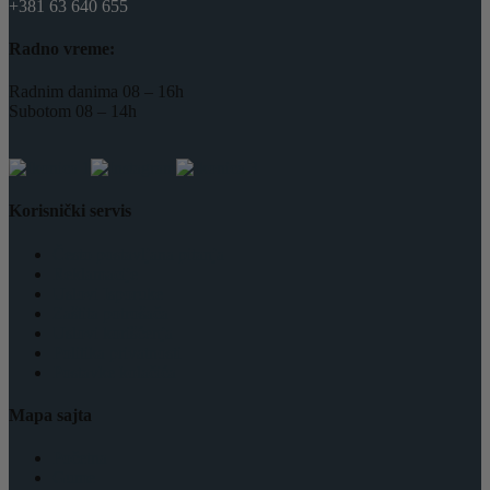
+381 63 640 655
Radno vreme:
Radnim danima 08 – 16h
Subotom 08 – 14h
Korisnički servis
Često postavljana pitanja
Reklamacije
Uslovi Isporuke
Zaštita potrošača
Uslovi korišćenja
Politika privatnosti
Postavke kolačića
Mapa sajta
Početna
Gume