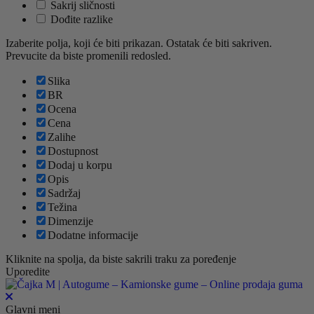
Sakrij sličnosti
Dođite razlike
Izaberite polja, koji će biti prikazan. Ostatak će biti sakriven.
Prevucite da biste promenili redosled.
Slika
BR
Ocena
Cena
Zalihe
Dostupnost
Dodaj u korpu
Opis
Sadržaj
Težina
Dimenzije
Dodatne informacije
Kliknite na spolja, da biste sakrili traku za poređenje
Uporedite
Glavni meni