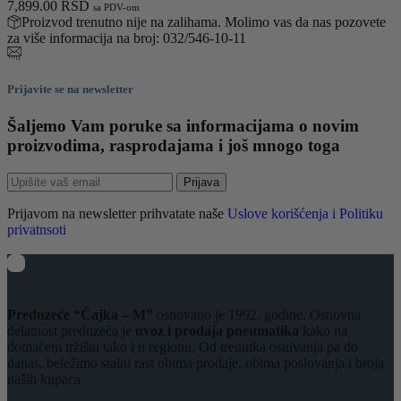
7,899.00
RSD
sa PDV-om
Proizvod trenutno nije na zalihama. Molimo vas da nas pozovete
za više informacija na broj: 032/546-10-11
Prijavite se na newsletter
Šaljemo Vam poruke sa informacijama o novim
proizvodima, rasprodajama i još mnogo toga
Prijava
Prijavom na newsletter prihvatate naše
Uslove korišćenja i Politiku
privatnsoti
Preduzeće “Čajka – M”
osnovano je 1992. godine. Osnovna
delatnost preduzeća je
uvoz i prodaja pneumatika
kako na
domaćem tržištu tako i u regionu. Od trenutka osnivanja pa do
danas, beležimo stalni rast obima prodaje, obima poslovanja i broja
naših kupaca