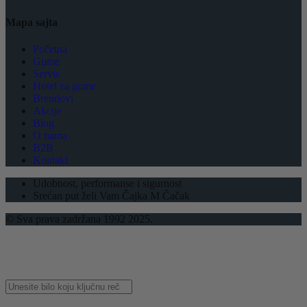
Mapa sajta
Početna
Gume
Servis
Hotel za gume
Brendovi
Akcije
Blog
O nama
B2B
Kontakt
Udobnost, performanse i sigurnost
Srećan put želi Vam Čajka M Čačak
© Sva prava zadržana 1992 2025.