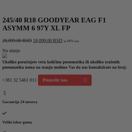
245/40 R18 GOODYEAR EAG F1
ASYMM 6 97Y XL FP
Originalna
Trenutna
20,099.00
RSD
18,099.00
RSD
sa PDV-om
cena
cena
Na stanju
je
je:
bila:
18,099.00 RSD.
20,099.00 RSD.
Ukoliko poručujete veću količinu pneumatika ili ukoliko traženih
pneumatika nema na stanju molimo Vas da nas kontaktirate na broj:
+381 32 5461 011
Pozovite nas
Garancija 24 meseca
Veliki izbor guma