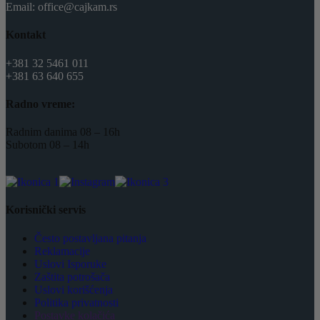
Email: office@cajkam.rs
Kontakt
+381 32 5461 011
+381 63 640 655
Radno vreme:
Radnim danima 08 – 16h
Subotom 08 – 14h
Korisnički servis
Često postavljana pitanja
Reklamacije
Uslovi Isporuke
Zaštita potrošača
Uslovi korišćenja
Politika privatnosti
Postavke kolačića