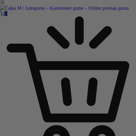
Čajka M Čačak
Online prodaja guma
0
B2B
Pozovite nas:
+381 32 5461 011
ili nam pišite:
office@cajkam.rs
|
KAKO DO NAS
0
0 guma
0.00
RSD