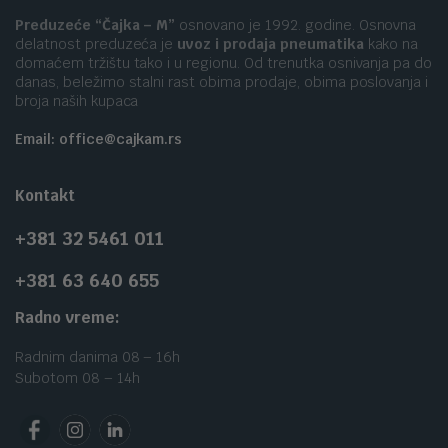
Preduzeće “Čajka – M”
osnovano je 1992. godine. Osnovna
delatnost preduzeća je
uvoz i prodaja pneumatika
kako na
domaćem tržištu tako i u regionu. Od trenutka osnivanja pa do
danas, beležimo stalni rast obima prodaje, obima poslovanja i
broja naših kupaca
Email: office@cajkam.rs
Kontakt
+381 32 5461 011
+381 63 640 655
Radno vreme:
Radnim danima 08 – 16h
Subotom 08 – 14h