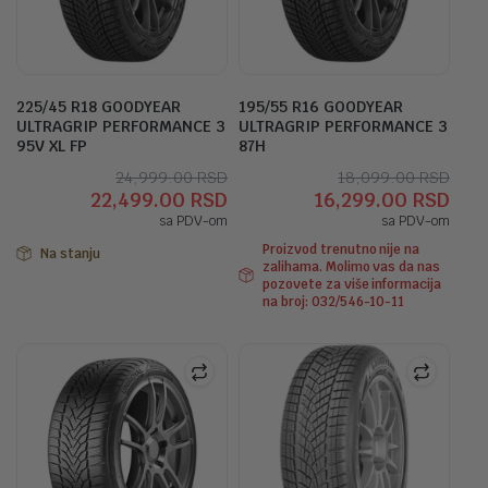
225/45 R18 GOODYEAR
195/55 R16 GOODYEAR
ULTRAGRIP PERFORMANCE 3
ULTRAGRIP PERFORMANCE 3
95V XL FP
87H
Originalna
Trenutna
Orig
Tre
24,999.00
RSD
18,099.00
RSD
22,499.00
RSD
16,299.00
RSD
cena
cena
cen
cen
sa PDV-om
sa PDV-om
je
je:
je
je:
bila:
22,499.00 RSD.
Proizvod trenutno nije na
bila:
16,2
Na stanju
zalihama. Molimo vas da nas
24,999.00 RSD.
18,0
pozovete za više informacija
na broj: 032/546-10-11