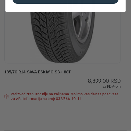
185/70 R14 SAVA ESKIMO S3+ 88T
8,899.00
RSD
sa PDV-om
Proizvod trenutno nije na zalihama. Molimo vas da nas pozovete
za više informacija na broj: 032/546-10-11