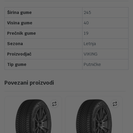
Širina gume
245
Visina gume
40
Prečnik gume
19
Sezona
Letnja
Proizvodjač
VIKING
Tip gume
Putničke
Povezani proizvodi