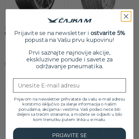
185/65 R15 Uniroyal
255/50 R20 GOODYEAR
Prijavite se na newsletter i
ostvarite 5%
WinterExpert 88T
ULTRAGRIP PERFORMANCE +
SUV 109V XL FP
popusta na Vašu prvu kupovinu!
Originalna
Trenutna
8,299.00
RSD
Orig
Tre
42,699.00
RSD
7,499.00
RSD
cena
cena
Prvi saznajte najnovije akcije,
38,399.00
RSD
cen
cen
sa PDV-om
je
je:
ekskluzivne ponude i savete za
sa PDV-om
je
je:
bila:
7,499.00 RSD.
Na stanju
održavanje pneumatika.
bila:
38,3
Na stanju
8,299.00 RSD.
42,6
Email
Prijavom na newsletter prihvatate da vašu e-mail adresu
koristimo isključivo za slanje informacija o našim
ponudama, akcijama i vestima. Vaši podaci neće biti
deljeni sa trećim stranama, a možete se odjaviti u bilo
kom trenutku putem linka u e-mailu.
PRIJAVITE SE