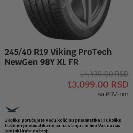
245/40 R19 Viking ProTech
NewGen 98Y XL FR
O
T
14,499.00
RSD
13,099.00
RSD
c
c
sa PDV-om
j
j
b
1
1
Ukoliko poručujete veću količinu pneumatika ili ukoliko
traženih pneumatika nema na stanju molimo Vas da nas
kontaktirate na broj: