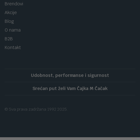
Brendovi
Akcije
Blog
O nama
B2B
Kontakt
Udobnost, performanse i sigurnost
Srećan put želi Vam Čajka M Čačak
© Sva prava zadržana 1992 2025.