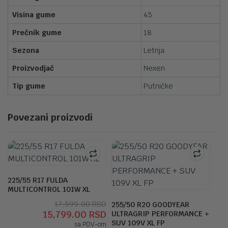
Visina gume
45
Prečnik gume
18
Sezona
Letnja
Proizvodjač
Nexen
Tip gume
Putničke
Povezani proizvodi
225/55 R17 FULDA
MULTICONTROL 101W XL
Originalna
Trenutna
17,599.00
RSD
255/50 R20 GOODYEAR
15,799.00
RSD
ULTRAGRIP PERFORMANCE +
cena
cena
SUV 109V XL FP
sa PDV-om
je
je: