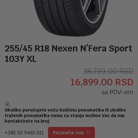
255/45 R18 Nexen N’Fera Sport
103Y XL
O
T
18,799.00
RSD
16,899.00
RSD
c
c
sa PDV-om
j
j
b
1
Ukoliko poručujete veću količinu pneumatika ili ukoliko
traženih pneumatika nema na stanju molimo Vas da nas
1
kontaktirate na broj:
+381 32 5461 011
Pozovite nas