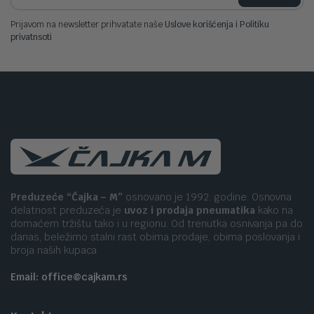
Prijavom na newsletter prihvatate naše
Uslove korišćenja i Politiku
privatnsoti
Preduzeće “Čajka – M”
osnovano je 1992. godine. Osnovna
delatnost preduzeća je
uvoz i prodaja pneumatika
kako na
domaćem tržištu tako i u regionu. Od trenutka osnivanja pa do
danas, beležimo stalni rast obima prodaje, obima poslovanja i
broja naših kupaca
Email: office@cajkam.rs