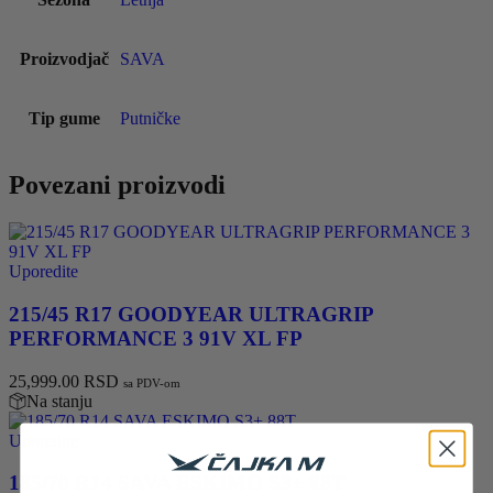
Proizvodjač
SAVA
Tip gume
Putničke
Povezani proizvodi
Uporedite
215/45 R17 GOODYEAR ULTRAGRIP
PERFORMANCE 3 91V XL FP
25,999.00
RSD
sa PDV-om
Na stanju
Uporedite
185/70 R14 SAVA ESKIMO S3+ 88T