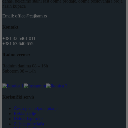
danas, beležimo stalni rast obima prodaje, obima poslovanja i broja
naših kupaca
Email: office@cajkam.rs
Kontakt
+381 32 5461 011
+381 63 640 655
Radno vreme:
Radnim danima 08 – 16h
Subotom 08 – 14h
Korisnički servis
Često postavljana pitanja
Reklamacije
Uslovi Isporuke
Zaštita potrošača