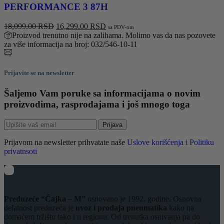
PERFORMANCE 3 87H
Originalna
Trenutna
18,099.00
RSD
16,299.00
RSD
sa PDV-om
cena
cena
Proizvod trenutno nije na zalihama. Molimo vas da nas pozovete
je
je:
za više informacija na broj: 032/546-10-11
bila:
16,299.00 RSD.
18,099.00 RSD.
Prijavite se na newsletter
Šaljemo Vam poruke sa informacijama o novim
proizvodima, rasprodajama i još mnogo toga
Prijava
Prijavom na newsletter prihvatate naše
Uslove korišćenja i Politiku
privatnsoti
Preduzeće “Čajka – M”
osnovano je 1992. godine. Osnovna
delatnost preduzeća je
uvoz i prodaja pneumatika
kako na
domaćem tržištu tako i u regionu. Od trenutka osnivanja pa do