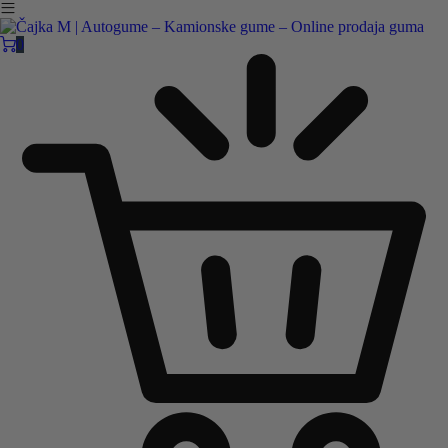
Čajka M Čačak
Online prodaja guma
0
B2B
Pozovite nas:
+381 32 5461 011
ili nam pišite:
office@cajkam.rs
|
KAKO DO NAS
0
0 guma
0.00
RSD