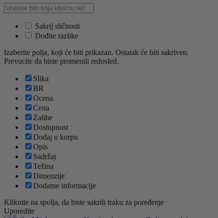
Sakrij sličnosti
Dođite razlike
Izaberite polja, koji će biti prikazan. Ostatak će biti sakriven.
Prevucite da biste promenili redosled.
Slika
BR
Ocena
Cena
Zalihe
Dostupnost
Dodaj u korpu
Opis
Sadržaj
Težina
Dimenzije
Dodatne informacije
Kliknite na spolja, da biste sakrili traku za poređenje
Uporedite