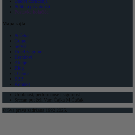
Uslovi korišćenja
Politika privatnosti
Postavke kolačića
Mapa sajta
Početna
Gume
Servis
Hotel za gume
Brendovi
Akcije
Blog
O nama
B2B
Kontakt
Udobnost, performanse i sigurnost
Srećan put želi Vam Čajka M Čačak
© Sva prava zadržana 1992 2025.