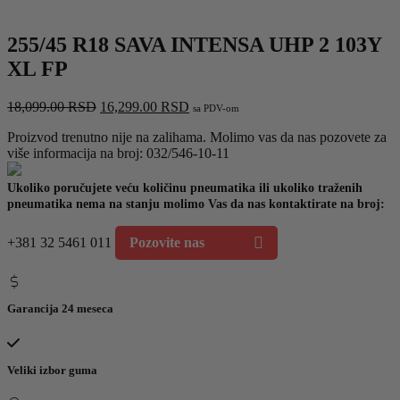
255/45 R18 SAVA INTENSA UHP 2 103Y
XL FP
Originalna
Trenutna
18,099.00
RSD
16,299.00
RSD
sa PDV-om
cena
cena
Proizvod trenutno nije na zalihama. Molimo vas da nas pozovete za
je
je:
više informacija na broj: 032/546-10-11
bila:
16,299.00 RSD.
18,099.00 RSD.
Ukoliko poručujete veću količinu pneumatika ili ukoliko traženih
pneumatika nema na stanju molimo Vas da nas kontaktirate na broj:
+381 32 5461 011
Pozovite nas
Garancija 24 meseca
Veliki izbor guma