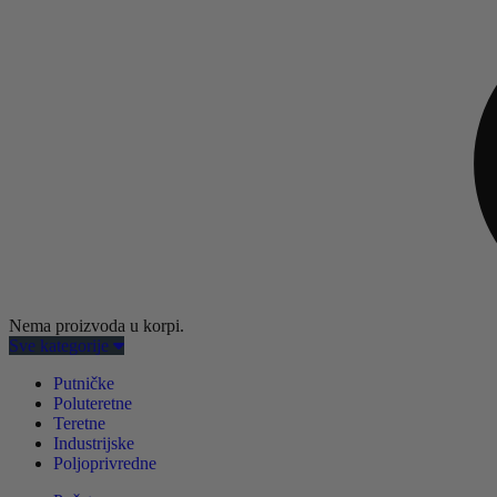
Nema proizvoda u korpi.
Sve kategorije
Putničke
Poluteretne
Teretne
Industrijske
Poljoprivredne