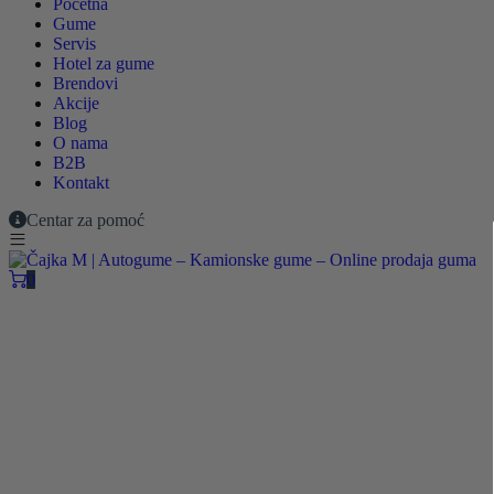
Početna
Gume
Servis
Hotel za gume
Brendovi
Akcije
Blog
O nama
B2B
Kontakt
Centar za pomoć
0