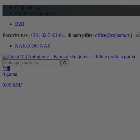
Čajka M Čačak
Online prodaja guma
B2B
Pozovite nas:
+381 32 5461 011
ili nam pišite:
office@cajkam.rs
|
KAKO DO NAS
0
0 guma
0.00
RSD