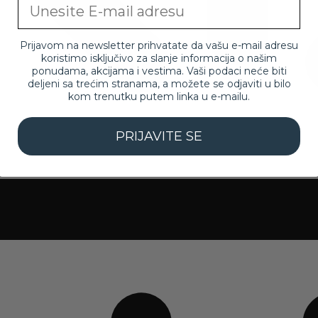
Email
Prijavom na newsletter prihvatate da vašu e-mail adresu
koristimo isključivo za slanje informacija o našim
ponudama, akcijama i vestima. Vaši podaci neće biti
deljeni sa trećim stranama, a možete se odjaviti u bilo
kom trenutku putem linka u e-mailu.
PRIJAVITE SE