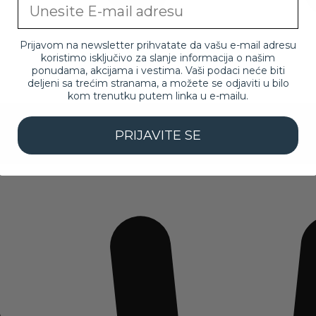
Email
Prijavom na newsletter prihvatate da vašu e-mail adresu
koristimo isključivo za slanje informacija o našim
ponudama, akcijama i vestima. Vaši podaci neće biti
deljeni sa trećim stranama, a možete se odjaviti u bilo
kom trenutku putem linka u e-mailu.
PRIJAVITE SE