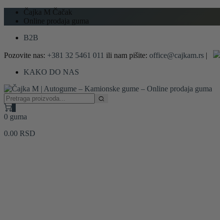
Čajka M Čačak
Online prodaja guma
B2B
Pozovite nas:
+381 32 5461 011
ili nam pišite:
office@cajkam.rs
|
KAKO DO NAS
0
0 guma
0.00
RSD