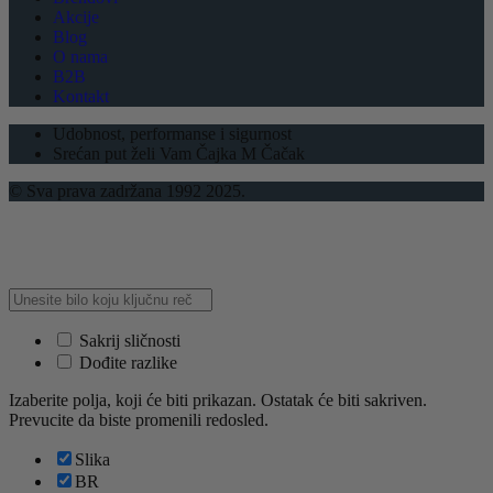
Akcije
Blog
O nama
B2B
Kontakt
Udobnost, performanse i sigurnost
Srećan put želi Vam Čajka M Čačak
© Sva prava zadržana 1992 2025.
Sakrij sličnosti
Dođite razlike
Izaberite polja, koji će biti prikazan. Ostatak će biti sakriven.
Prevucite da biste promenili redosled.
Slika
BR