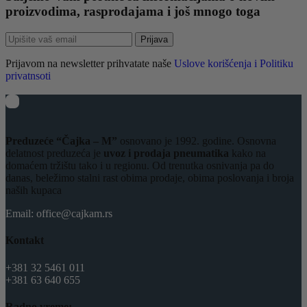
proizvodima, rasprodajama i još mnogo toga
Prijava
Prijavom na newsletter prihvatate naše
Uslove korišćenja i Politiku
privatnsoti
Preduzeće “Čajka – M”
osnovano je 1992. godine. Osnovna
delatnost preduzeća je
uvoz i prodaja pneumatika
kako na
domaćem tržištu tako i u regionu. Od trenutka osnivanja pa do
danas, beležimo stalni rast obima prodaje, obima poslovanja i broja
naših kupaca
Email: office@cajkam.rs
Kontakt
+381 32 5461 011
+381 63 640 655
Radno vreme: