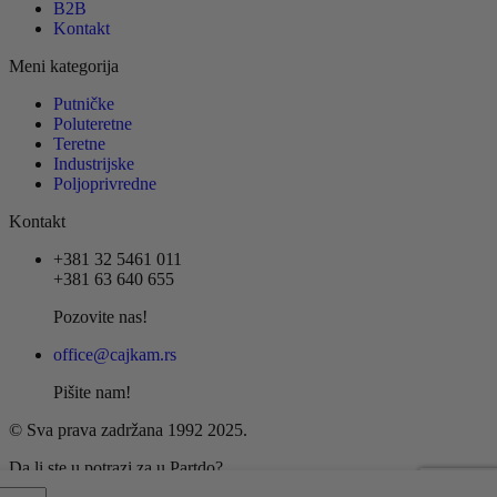
B2B
Kontakt
Meni kategorija
Putničke
Poluteretne
Teretne
Industrijske
Poljoprivredne
Kontakt
+381 32 5461 011
+381 63 640 655
Pozovite nas!
office@cajkam.rs
Pišite nam!
© Sva prava zadržana 1992 2025.
Da li ste u potrazi za u Partdo?
oj,