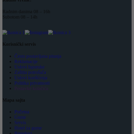
Radnim danima 08 – 16h
Subotom 08 – 14h
Korisnički servis
Često postavljana pitanja
Reklamacije
Uslovi Isporuke
Zaštita potrošača
Uslovi korišćenja
Politika privatnosti
Postavke kolačića
Mapa sajta
Početna
Gume
Servis
Hotel za gume
Brendovi