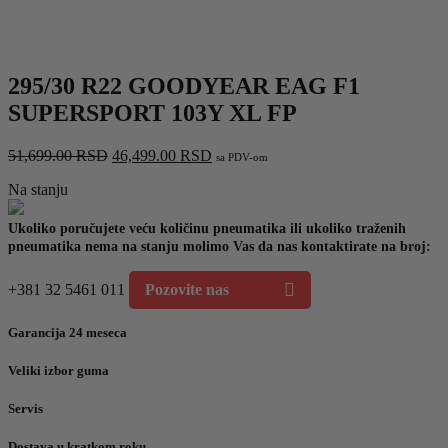
295/30 R22 GOODYEAR EAG F1
SUPERSPORT 103Y XL FP
Originalna
Trenutna
51,699.00
RSD
46,499.00
RSD
sa PDV-om
cena
cena
Na stanju
je
je:
bila:
46,499.00 RSD.
51,699.00 RSD.
Ukoliko poručujete veću količinu pneumatika ili ukoliko traženih
pneumatika nema na stanju molimo Vas da nas kontaktirate na broj:
+381 32 5461 011
Pozovite nas
Garancija 24 meseca
Veliki izbor guma
Servis
Dostava u kratkom roku