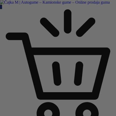
Čajka M Čačak
0
Online prodaja guma
B2B
Pozovite nas:
+381 32 5461 011
ili nam pišite:
office@cajkam.rs
|
KAKO DO NAS
0
0 guma
0.00
RSD