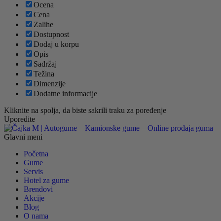
Ocena
Cena
Zalihe
Dostupnost
Dodaj u korpu
Opis
Sadržaj
Težina
Dimenzije
Dodatne informacije
Kliknite na spolja, da biste sakrili traku za poređenje
Uporedite
Glavni meni
Početna
Gume
Servis
Hotel za gume
Brendovi
Akcije
Blog
O nama