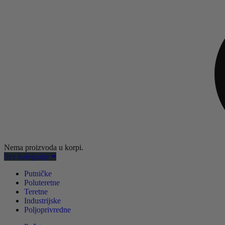
Nema proizvoda u korpi.
Sve kategorije
Putničke
Poluteretne
Teretne
Industrijske
Poljoprivredne