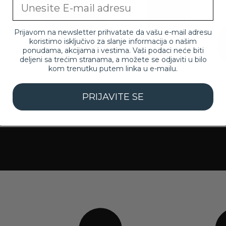
Email
Prijavom na newsletter prihvatate da vašu e-mail adresu
koristimo isključivo za slanje informacija o našim
ponudama, akcijama i vestima. Vaši podaci neće biti
deljeni sa trećim stranama, a možete se odjaviti u bilo
kom trenutku putem linka u e-mailu.
PRIJAVITE SE