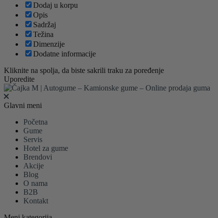
Dodaj u korpu
Opis
Sadržaj
Težina
Dimenzije
Dodatne informacije
Kliknite na spolja, da biste sakrili traku za poređenje
Uporedite
Glavni meni
Početna
Gume
Servis
Hotel za gume
Brendovi
Akcije
Blog
O nama
B2B
Kontakt
Meni kategorija