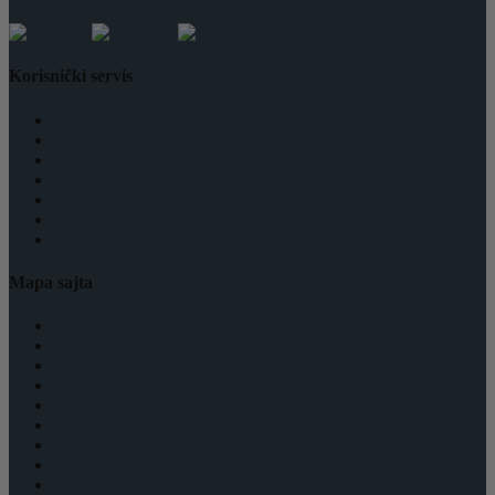
Korisnički servis
Često postavljana pitanja
Reklamacije
Uslovi Isporuke
Zaštita potrošača
Uslovi korišćenja
Politika privatnosti
Postavke kolačića
Mapa sajta
Početna
Gume
Servis
Hotel za gume
Brendovi
Akcije
Blog
O nama
B2B