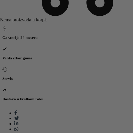
42,199.00 RSD.
pneumatika nema na stanju molimo Vas da nas kontaktirate na broj:
+381 32 5461 011
Pozovite nas
Nema proizvoda u korpi.
Garancija 24 meseca
Veliki izbor guma
Servis
Dostava u kratkom roku