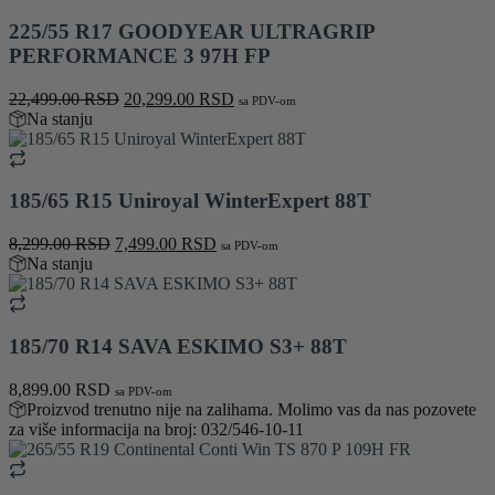
225/55 R17 GOODYEAR ULTRAGRIP
PERFORMANCE 3 97H FP
Originalna
Trenutna
22,499.00
RSD
20,299.00
RSD
sa PDV-om
cena
cena
Na stanju
je
je:
bila:
20,299.00 RSD.
22,499.00 RSD.
185/65 R15 Uniroyal WinterExpert 88T
Originalna
Trenutna
8,299.00
RSD
7,499.00
RSD
sa PDV-om
cena
cena
Na stanju
je
je:
bila:
7,499.00 RSD.
8,299.00 RSD.
185/70 R14 SAVA ESKIMO S3+ 88T
8,899.00
RSD
sa PDV-om
Proizvod trenutno nije na zalihama. Molimo vas da nas pozovete
za više informacija na broj: 032/546-10-11