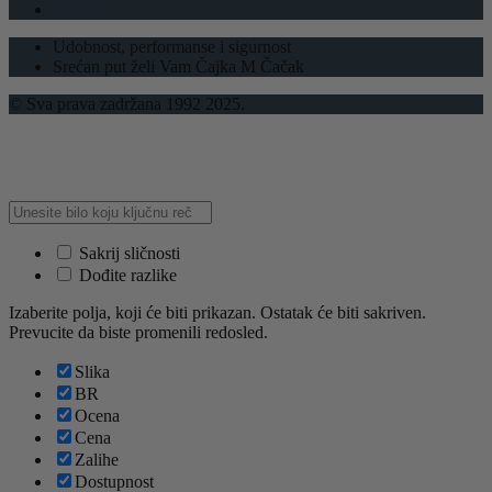
Kontakt
Udobnost, performanse i sigurnost
Srećan put želi Vam Čajka M Čačak
© Sva prava zadržana 1992 2025.
Sakrij sličnosti
Dođite razlike
Izaberite polja, koji će biti prikazan. Ostatak će biti sakriven.
Prevucite da biste promenili redosled.
Slika
BR
Ocena
Cena
Zalihe
Dostupnost