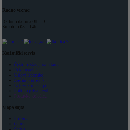
Radno vreme:
Radnim danima 08 – 16h
Subotom 08 – 14h
Korisnički servis
Često postavljana pitanja
Reklamacije
Uslovi Isporuke
Zaštita potrošača
Uslovi korišćenja
Politika privatnosti
Postavke kolačića
Mapa sajta
Početna
Gume
Servis