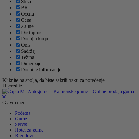
Slika
BR
Ocena
Cena
Zalihe
Dostupnost
Dodaj u korpu
Opis
Sadržaj
Težina
Dimenzije
Dodatne informacije
Kliknite na spolja, da biste sakrili traku za poređenje
Uporedite
Glavni meni
Početna
Gume
Servis
Hotel za gume
Brendovi