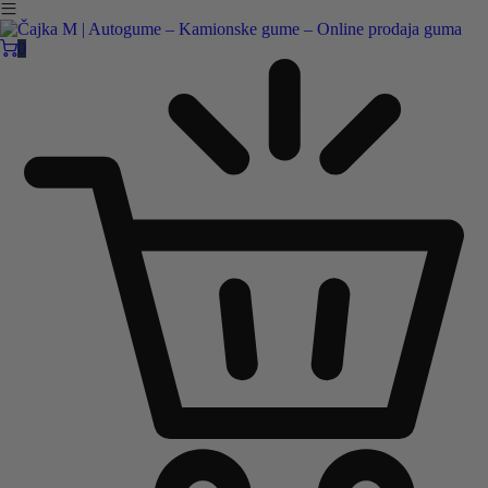
Čajka M Čačak
Online prodaja guma
0
B2B
Pozovite nas:
+381 32 5461 011
ili nam pišite:
office@cajkam.rs
|
KAKO DO NAS
0
0 guma
0.00
RSD