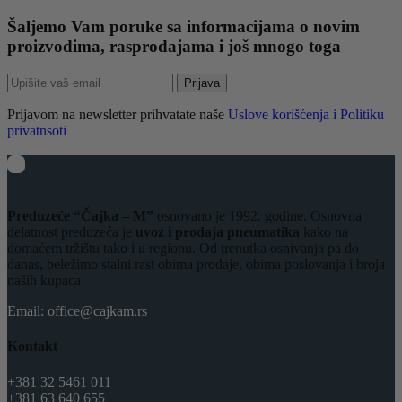
Šaljemo Vam poruke sa informacijama o novim
proizvodima, rasprodajama i još mnogo toga
Prijava
Prijavom na newsletter prihvatate naše
Uslove korišćenja i Politiku
privatnsoti
Preduzeće “Čajka – M”
osnovano je 1992. godine. Osnovna
delatnost preduzeća je
uvoz i prodaja pneumatika
kako na
domaćem tržištu tako i u regionu. Od trenutka osnivanja pa do
danas, beležimo stalni rast obima prodaje, obima poslovanja i broja
naših kupaca
Email: office@cajkam.rs
Kontakt
+381 32 5461 011
+381 63 640 655