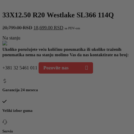
33X12.50 R20 Westlake SL366 114Q
Originalna
Trenutna
20,799.00
RSD
18,699.00
RSD
sa PDV-om
cena
cena
Na stanju
je
je:
bila:
18,699.00 RSD.
20,799.00 RSD.
Ukoliko poručujete veću količinu pneumatika ili ukoliko traženih
pneumatika nema na stanju molimo Vas da nas kontaktirate na broj:
+381 32 5461 011
Pozovite nas
Garancija 24 meseca
Veliki izbor guma
Servis