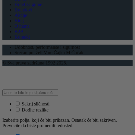
Hotel za gume
Brendovi
Akcije
Blog
O nama
B2B
Kontakt
Udobnost, performanse i sigurnost
Srećan put želi Vam Čajka M Čačak
© Sva prava zadržana 1992 2025.
Sakrij sličnosti
Dođite razlike
Izaberite polja, koji će biti prikazan. Ostatak će biti sakriven.
Prevucite da biste promenili redosled.