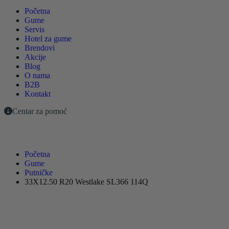
Početna
Gume
Servis
Hotel za gume
Brendovi
Akcije
Blog
O nama
B2B
Kontakt
Centar za pomoć
Početna
Gume
Putničke
33X12.50 R20 Westlake SL366 114Q