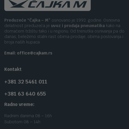
Preduzeće “Čajka – M”
osnovano je 1992. godine. Osnovna
delatnost preduzeća je
uvoz i prodaja pneumatika
kako na
domaćem tržištu tako i u regionu. Od trenutka osnivanja pa do
danas, beležimo stalni rast obima prodaje, obima poslovanja i
broja naših kupaca
Email: office@cajkam.rs
Kontakt
+381 32 5461 011
+381 63 640 655
Radno vreme:
Radnim danima 08 – 16h
Subotom 08 – 14h