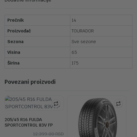
Prečnik
14
Proizvođač
TOURADOR
Sezona
Sve sezone
Visina
65
Širina
175
Povezani proizvodi
205/45 R16 FULDA
SPORTCONTROL 83V FP
Originalna
Trenutna
12,399.00
RSD