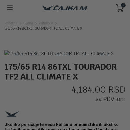
0
Početna
Gume
Putničke
175/65 R14 86TXL TOURADOR TF2 ALL CLIMATE X
175/65 R14 86TXL TOURADOR
TF2 ALL CLIMATE X
4,184.00
RSD
sa PDV-om
Ukoliko poručujete veću količinu pneumatika ili ukoliko
traženih pneumatika nema na stanju molimo Vas da nas