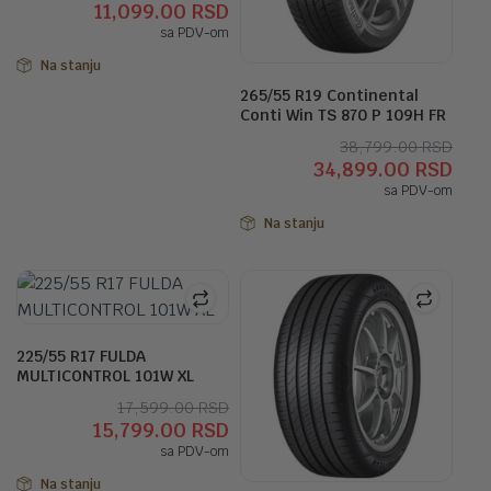
11,099.00
RSD
cena
cena
sa PDV-om
je
je:
bila:
11,099.00 RSD.
Na stanju
12,399.00 RSD.
265/55 R19 Continental
Conti Win TS 870 P 109H FR
Orig
Tre
38,799.00
RSD
34,899.00
RSD
cen
cen
sa PDV-om
je
je:
bila:
34,8
Na stanju
38,7
225/55 R17 FULDA
MULTICONTROL 101W XL
Originalna
Trenutna
17,599.00
RSD
15,799.00
RSD
cena
cena
sa PDV-om
je
je:
bila:
15,799.00 RSD.
Na stanju