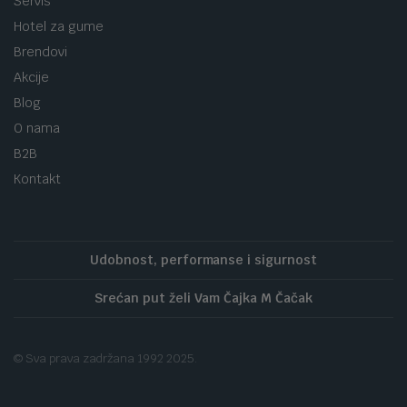
Servis
Hotel za gume
Brendovi
Akcije
Blog
O nama
B2B
Kontakt
Udobnost, performanse i sigurnost
Srećan put želi Vam Čajka M Čačak
© Sva prava zadržana 1992 2025.