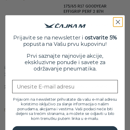
17,599.00 RSD.
175/65 R17 GOODYEAR
EFFIGRIP PERF 2 87H
Orig
Tre
18,599.00
RSD
16,699.00
RSD
cen
cen
sa PDV-om
je
je:
Prijavite se na newsletter i
ostvarite 5%
Proizvod trenutno nije na
bila:
16,6
popusta na Vašu prvu kupovinu!
zalihama. Molimo vas da nas
18,5
pozovete za više informacija
na broj: 032/546-10-11
Prvi saznajte najnovije akcije,
ekskluzivne ponude i savete za
održavanje pneumatika.
Email
215/50 R17 GOODYEAR VECTOR 4SEASONS G3 95W XL FP
21,499.00
RSD
Prijavom na newsletter prihvatate da vašu e-mail adresu
sa PDV-om
koristimo isključivo za slanje informacija o našim
ponudama, akcijama i vestima. Vaši podaci neće biti
Na stanju
deljeni sa trećim stranama, a možete se odjaviti u bilo
kom trenutku putem linka u e-mailu.