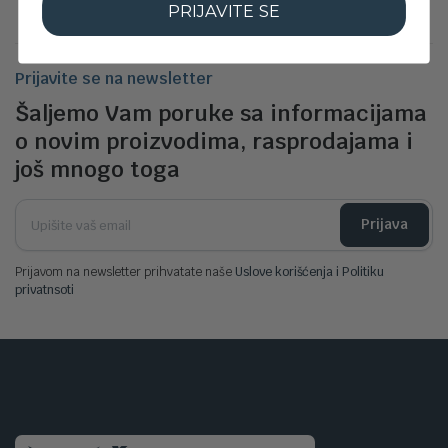
PRIJAVITE SE
Prijavite se na newsletter
Šaljemo Vam poruke sa informacijama
o novim proizvodima, rasprodajama i
još mnogo toga
Prijava
Prijavom na newsletter prihvatate naše
Uslove korišćenja i Politiku
privatnsoti