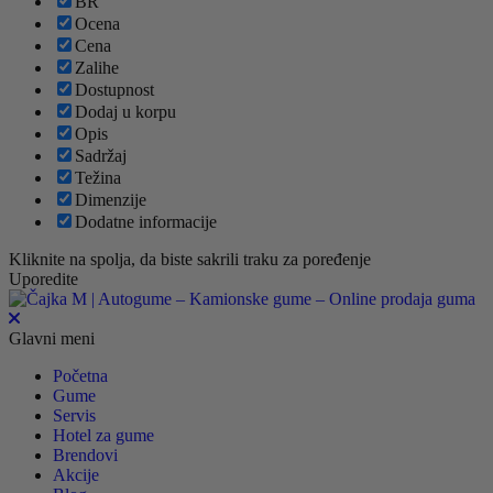
BR
Ocena
Cena
Zalihe
Dostupnost
Dodaj u korpu
Opis
Sadržaj
Težina
Dimenzije
Dodatne informacije
Kliknite na spolja, da biste sakrili traku za poređenje
Uporedite
Glavni meni
Početna
Gume
Servis
Hotel za gume
Brendovi
Akcije