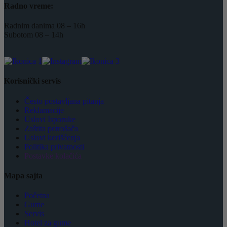
Radno vreme:
Radnim danima 08 – 16h
Subotom 08 – 14h
Korisnički servis
Često postavljana pitanja
Reklamacije
Uslovi Isporuke
Zaštita potrošača
Uslovi korišćenja
Politika privatnosti
Postavke kolačića
Mapa sajta
Početna
Gume
Servis
Hotel za gume