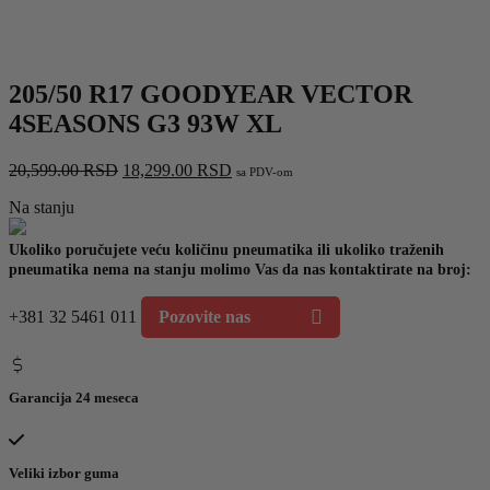
205/50 R17 GOODYEAR VECTOR
4SEASONS G3 93W XL
Originalna
Trenutna
20,599.00
RSD
18,299.00
RSD
sa PDV-om
cena
cena
Na stanju
je
je:
bila:
18,299.00 RSD.
20,599.00 RSD.
Ukoliko poručujete veću količinu pneumatika ili ukoliko traženih
pneumatika nema na stanju molimo Vas da nas kontaktirate na broj:
+381 32 5461 011
Pozovite nas
Garancija 24 meseca
Veliki izbor guma