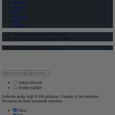
Brendovi
Akcije
Blog
O nama
B2B
Kontakt
Udobnost, performanse i sigurnost
Srećan put želi Vam Čajka M Čačak
© Sva prava zadržana 1992 2025.
Sakrij sličnosti
Dođite razlike
Izaberite polja, koji će biti prikazan. Ostatak će biti sakriven.
Prevucite da biste promenili redosled.
Slika