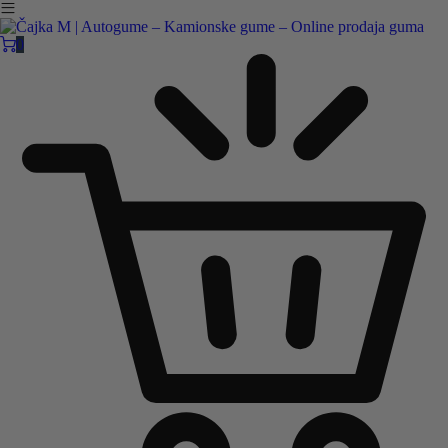
Čajka M Čačak
Online prodaja guma
0
B2B
Pozovite nas:
+381 32 5461 011
ili nam pišite:
office@cajkam.rs
|
KAKO DO NAS
0
0 guma
0.00
RSD