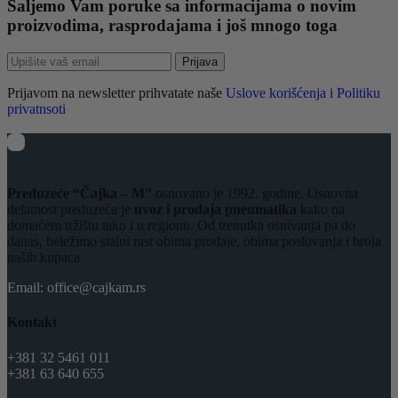
Šaljemo Vam poruke sa informacijama o novim
proizvodima, rasprodajama i još mnogo toga
Prijava
Prijavom na newsletter prihvatate naše
Uslove korišćenja i Politiku
privatnsoti
Preduzeće “Čajka – M”
osnovano je 1992. godine. Osnovna
delatnost preduzeća je
uvoz i prodaja pneumatika
kako na
domaćem tržištu tako i u regionu. Od trenutka osnivanja pa do
danas, beležimo stalni rast obima prodaje, obima poslovanja i broja
naših kupaca
Email: office@cajkam.rs
Kontakt
+381 32 5461 011
+381 63 640 655