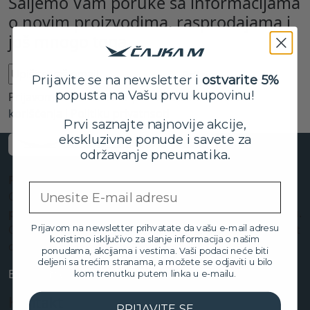
Šaljemo Vam poruke sa informacijama
o novim proizvodima, rasprodajama i
još mnogo toga
Prijava
Prijavite se na newsletter i
ostvarite 5%
popusta na Vašu prvu kupovinu!
Prijavom na newsletter prihvatate naše
Uslove
korišćenja i Politiku privatnsoti
Prvi saznajte najnovije akcije,
ekskluzivne ponude i savete za
održavanje pneumatika.
Preduzeće “Čajka – M”
osnovano je 1992. godine.
Email
Osnovna delatnost preduzeća je
uvoz i prodaja
pneumatika
kako na domaćem tržištu tako i u regionu.
Od trenutka osnivanja pa do danas, beležimo stalni rast
Prijavom na newsletter prihvatate da vašu e-mail adresu
koristimo isključivo za slanje informacija o našim
obima prodaje, obima poslovanja i broja naših kupaca
ponudama, akcijama i vestima. Vaši podaci neće biti
deljeni sa trećim stranama, a možete se odjaviti u bilo
Email: office@cajkam.rs
kom trenutku putem linka u e-mailu.
Kontakt
PRIJAVITE SE