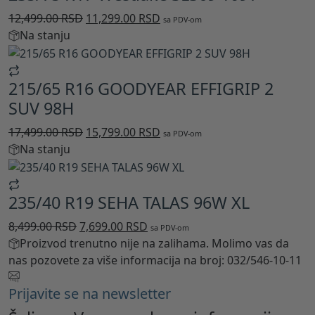
Originalna
Trenutna
12,499.00
RSD
11,299.00
RSD
sa PDV-om
cena
cena
Na stanju
je
je:
bila:
11,299.00 RSD.
215/65 R16 GOODYEAR EFFIGRIP 2
12,499.00 RSD.
SUV 98H
Originalna
Trenutna
17,499.00
RSD
15,799.00
RSD
sa PDV-om
cena
cena
Na stanju
je
je:
bila:
15,799.00 RSD.
235/40 R19 SEHA TALAS 96W XL
17,499.00 RSD.
Originalna
Trenutna
8,499.00
RSD
7,699.00
RSD
sa PDV-om
cena
cena
Proizvod trenutno nije na zalihama. Molimo vas da
je
je:
nas pozovete za više informacija na broj: 032/546-10-11
bila:
7,699.00 RSD.
Prijavite se na newsletter
8,499.00 RSD.