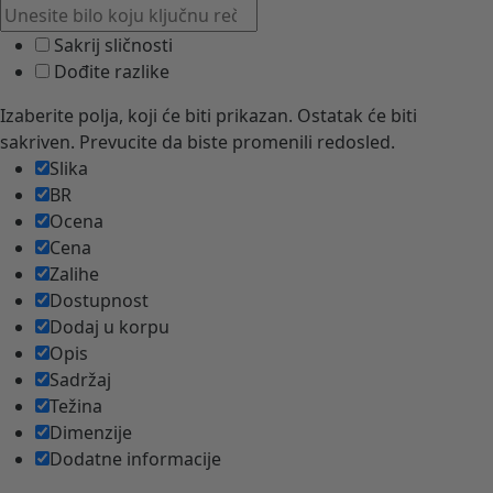
Sakrij sličnosti
Dođite razlike
Izaberite polja, koji će biti prikazan. Ostatak će biti
sakriven. Prevucite da biste promenili redosled.
Slika
BR
Ocena
Cena
Zalihe
Dostupnost
Dodaj u korpu
Opis
Sadržaj
Težina
Dimenzije
Dodatne informacije