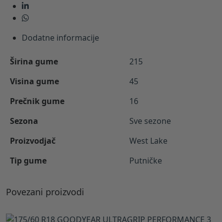
Dodatne informacije
Širina gume
215
Visina gume
45
Prečnik gume
16
Sezona
Sve sezone
Proizvodjač
West Lake
Tip gume
Putničke
Povezani proizvodi