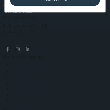
+381 32 5461 011
+381 63 640 655
Radno vreme:
Radnim danima 08 – 16h
Subotom 08 – 14h
Korisnički servis
Često postavljana pitanja
Reklamacije
Uslovi Isporuke
Zaštita potrošača
Uslovi korišćenja
Politika privatnosti
Postavke kolačića