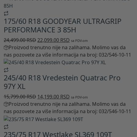
175/60 R18 GOODYEAR ULTRAGRIP
PERFORMANCE 3 85H
Originalna
Trenutna
24,499.00
RSD
22,099.00
RSD
sa PDV-om
cena
cena
Proizvod trenutno nije na zalihama. Molimo vas da
je
je:
nas pozovete za više informacija na broj: 032/546-10-11
bila:
22,099.00 RSD.
24,499.00 RSD.
245/40 R18 Vredestein Quatrac Pro
97Y XL
Originalna
Trenutna
15,799.00
RSD
14,199.00
RSD
sa PDV-om
cena
cena
Proizvod trenutno nije na zalihama. Molimo vas da
je
je:
nas pozovete za više informacija na broj: 032/546-10-11
bila:
14,199.00 RSD.
15,799.00 RSD.
235/75 R17 Westlake SL369 109T