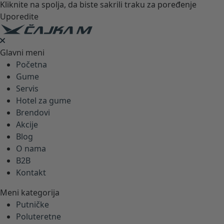
Kliknite na spolja, da biste sakrili traku za poređenje
Uporedite
Glavni meni
Početna
Gume
Servis
Hotel za gume
Brendovi
Akcije
Blog
O nama
B2B
Kontakt
Meni kategorija
Putničke
Poluteretne