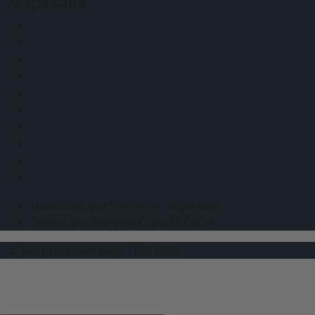
Mapa sajta
Početna
Gume
Servis
Hotel za gume
Brendovi
Akcije
Blog
O nama
B2B
Kontakt
Udobnost, performanse i sigurnost
Srećan put želi Vam Čajka M Čačak
© Sva prava zadržana 1992 2025.