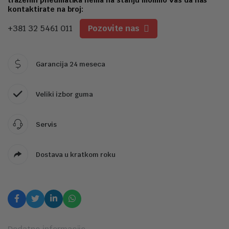
1
kontaktirate na broj:
+381 32 5461 011
Pozovite nas
Garancija 24 meseca
Veliki izbor guma
Servis
Dostava u kratkom roku