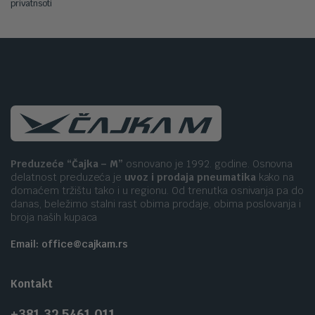
privatnsoti
Preduzeće “Čajka – M”
osnovano je 1992. godine. Osnovna
delatnost preduzeća je
uvoz i prodaja pneumatika
kako na
domaćem tržištu tako i u regionu. Od trenutka osnivanja pa do
danas, beležimo stalni rast obima prodaje, obima poslovanja i
broja naših kupaca
Email: office@cajkam.rs
Kontakt
+381 32 5461 011