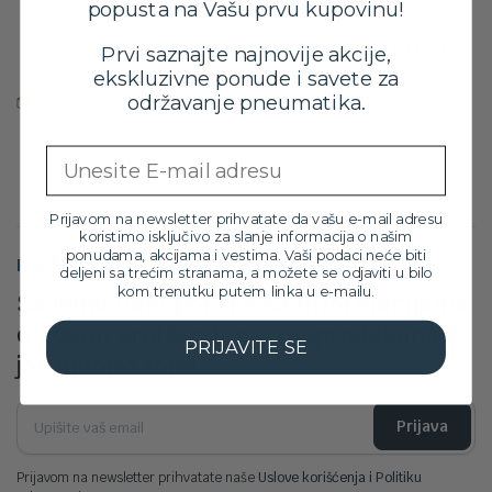
popusta na Vašu prvu kupovinu!
Orig
Tre
24,099.00
RSD
21,699.00
RSD
cen
cen
Prvi saznajte najnovije akcije,
sa PDV-om
je
je:
ekskluzivne ponude i savete za
bila:
21,6
održavanje pneumatika.
Na stanju
24,0
Email
Prijavom na newsletter prihvatate da vašu e-mail adresu
koristimo isključivo za slanje informacija o našim
ponudama, akcijama i vestima. Vaši podaci neće biti
Prijavite se na newsletter
deljeni sa trećim stranama, a možete se odjaviti u bilo
kom trenutku putem linka u e-mailu.
Šaljemo Vam poruke sa informacijama
o novim proizvodima, rasprodajama i
PRIJAVITE SE
još mnogo toga
Prijava
Prijavom na newsletter prihvatate naše
Uslove korišćenja i Politiku