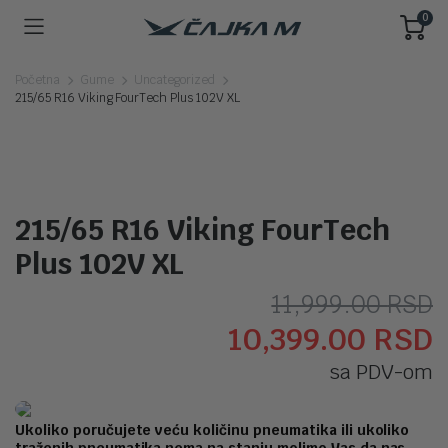
0
Početna
Gume
Uncategorized
215/65 R16 Viking FourTech Plus 102V XL
215/65 R16 Viking FourTech
Plus 102V XL
O
T
11,999.00
RSD
10,399.00
RSD
c
c
sa PDV-om
j
j
b
1
Ukoliko poručujete veću količinu pneumatika ili ukoliko
traženih pneumatika nema na stanju molimo Vas da nas