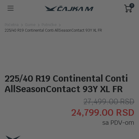
0
Početna
Gume
Putničke
225/40 R19 Continental Conti AllSeasonContact 93Y XL FR
225/40 R19 Continental Conti
AllSeasonContact 93Y XL FR
O
T
27,499.00
RSD
24,799.00
RSD
c
c
sa PDV-om
j
j
b
2