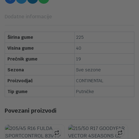
Dodatne informacije
Širina gume
225
Visina gume
40
Prečnik gume
19
Sezona
Sve sezone
Proizvodjač
CONTINENTAL
Tip gume
Putničke
Povezani proizvodi