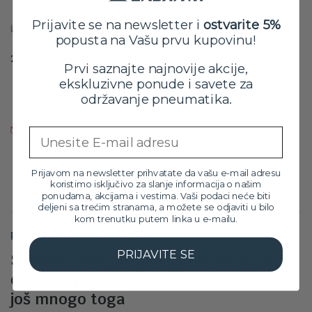
15,799.00 RSD.
Prijavite se na newsletter i
ostvarite 5%
popusta na Vašu prvu kupovinu!
245/65 R17 MICHELIN LATITUDE CROSS 111H XL
Prvi saznajte najnovije akcije,
Orig
Tre
25,499.00
RSD
ekskluzivne ponude i savete za
22,999.00
RSD
cen
cen
održavanje pneumatika.
sa PDV-om
je
je:
Proizvod trenutno nije na zalihama. Molimo vas da nas pozovete
bila:
22,9
Email
za više informacija na broj: 032/546-10-11
25,4
Prijavom na newsletter prihvatate da vašu e-mail adresu
koristimo isključivo za slanje informacija o našim
ponudama, akcijama i vestima. Vaši podaci neće biti
deljeni sa trećim stranama, a možete se odjaviti u bilo
kom trenutku putem linka u e-mailu.
Prijavite se na newsletter
PRIJAVITE SE
Šaljemo Vam poruke sa informacijama
o novim proizvodima, rasprodajama i
još mnogo toga