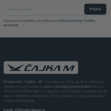
Prijava
Prijavom na newsletter prihvatate naše
Uslove korišćenja i Politiku
privatnsoti
Preduzeće “Čajka – M”
osnovano je 1992. godine. Osnovna
delatnost preduzeća je
uvoz i prodaja pneumatika
kako na
domaćem tržištu tako i u regionu. Od trenutka osnivanja pa do
danas, beležimo stalni rast obima prodaje, obima poslovanja i
broja naših kupaca
Email: office@cajkam.rs