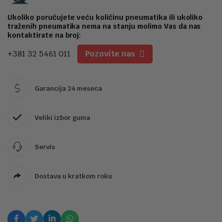
2
Ukoliko poručujete veću količinu pneumatika ili ukoliko
traženih pneumatika nema na stanju molimo Vas da nas
kontaktirate na broj:
+381 32 5461 011
Pozovite nas
Garancija 24 meseca
Veliki izbor guma
Servis
Dostava u kratkom roku