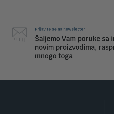
Prijavite se na newsletter
Šaljemo Vam poruke sa 
novim proizvodima, rasp
mnogo toga