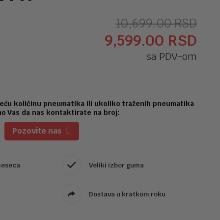
Ori
Tr
10,699.00
RSD
9,599.00
RSD
ce
ce
sa PDV-om
je
je:
bila
9,5
10,
eću količinu pneumatika ili ukoliko traženih pneumatika
o Vas da nas kontaktirate na broj:
Pozovite nas
meseca
Veliki izbor guma
Dostava u kratkom roku