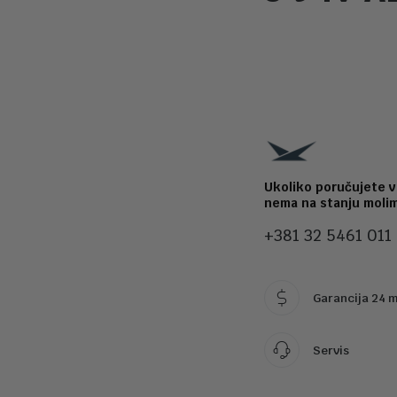
Ukoliko poručujete v
nema na stanju molim
+381 32 5461 011
Garancija 24 
Servis