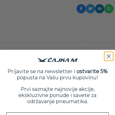
225
45
Prijavite se na newsletter i
ostvarite 5%
17
popusta na Vašu prvu kupovinu!
Sve sezone
Prvi saznajte najnovije akcije,
Barum
ekskluzivne ponude i savete za
održavanje pneumatika.
Putničke