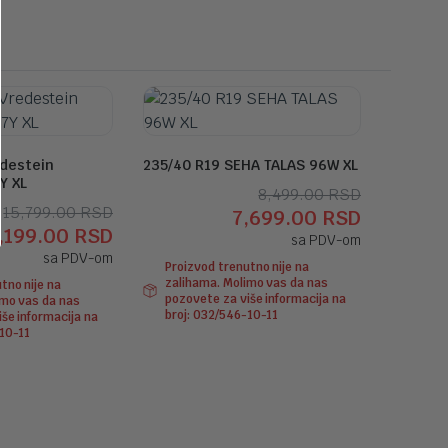
edestein
235/40 R19 SEHA TALAS 96W XL
Y XL
Originaln
Trenutna
8,499.00
RSD
Originalna
Trenutna
15,799.00
RSD
7,699.00
RSD
cena
cena
,199.00
RSD
cena
cena
sa PDV-om
je
je:
sa PDV-om
je
je:
Proizvod trenutno nije na
bila:
7,699.00 
zalihama. Molimo vas da nas
tno nije na
bila:
14,199.00 RSD.
8,499.00 
pozovete za više informacija na
imo vas da nas
15,799.00 RSD.
broj: 032/546-10-11
še informacija na
-10-11