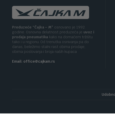
Preduzeće “Čajka – M”
osnovano je 1992.
godine. Osnovna delatnost preduzeća je
uvoz i
prodaja pneumatika
kako na domaćem tržištu
tako i u regionu. Od trenutka osnivanja pa do
danas, beležimo stalni rast obima prodaje,
obima poslovanja i broja naših kupaca
Email: office@cajkam.rs
Udobno