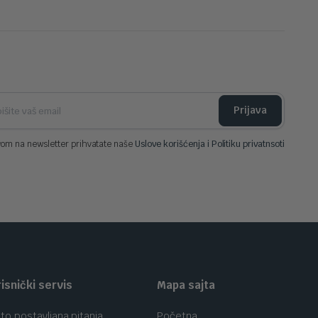
Prijava
vom na newsletter prihvatate naše
Uslove korišćenja i Politiku privatnsoti
isnički servis
Mapa sajta
to postavljana pitanja
Početna