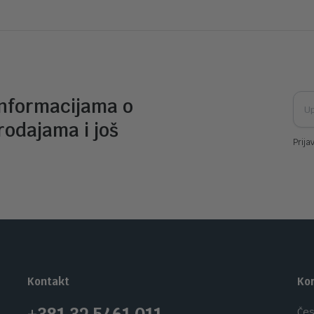
informacijama o
rodajama i još
Prija
Kontakt
Kor
Čes