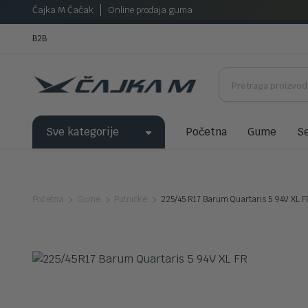
Čajka M Čačak
Online prodaja guma
B2B
Sve kategorije
Početna
Gume
Se
Početna
Gume
Putničke
225/45 R17 Barum Quartaris 5 94V XL F