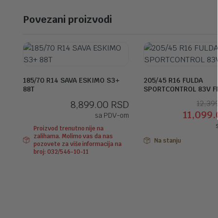
Povezani proizvodi
185/70 R14 SAVA ESKIMO S3+
205/45 R16 FULDA
88T
SPORTCONTROL 83V F
8,899.00
RSD
12,39
11,099
sa PDV-om
Proizvod trenutno nije na
zalihama. Molimo vas da nas
Na stanju
pozovete za više informacija na
broj: 032/546-10-11