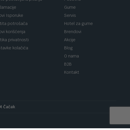
lamacije
Gume
ovi Isporuke
Servis
tita potrošača
Hotel za gume
ovi korišćenja
Brendovi
itika privatnosti
Akcije
tavke kolačića
Blog
O nama
B2B
Kontakt
 M Čačak