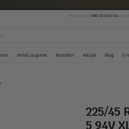
Pozovite nas:
+381 32 5461 011
ili na
rvis
Hotel za gume
Brendovi
Akcije
Blog
O 
R
225/45 
5 94V X