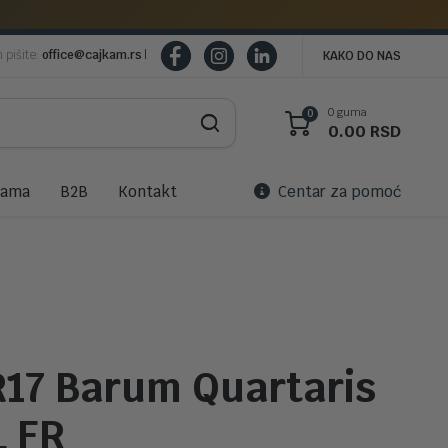
m pišite:
office@cajkam.rs
|
KAKO DO NAS
0 guma
0
0.00
RSD
nama
B2B
Kontakt
Centar za pomoć
R17 Barum Quartaris
L FR