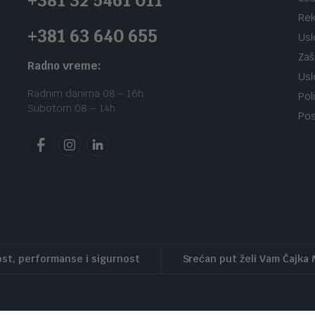
+381 32 5461 011
Rek
+381 63 640 655
Usl
Zaš
Radno vreme:
Usl
Radnim danima 08 – 16h
Pol
Subotom 08 – 14h
Pos
st, performanse i sigurnost
Srećan put želi Vam Čajka