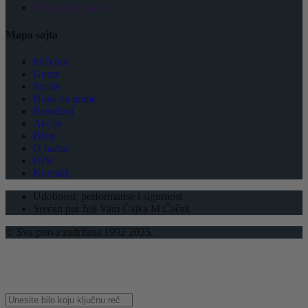
Postavke kolačića
Mapa sajta
Početna
Gume
Servis
Hotel za gume
Brendovi
Akcije
Blog
O nama
B2B
Kontakt
Udobnost, performanse i sigurnost
Srećan put želi Vam Čajka M Čačak
© Sva prava zadržana 1992 2025.