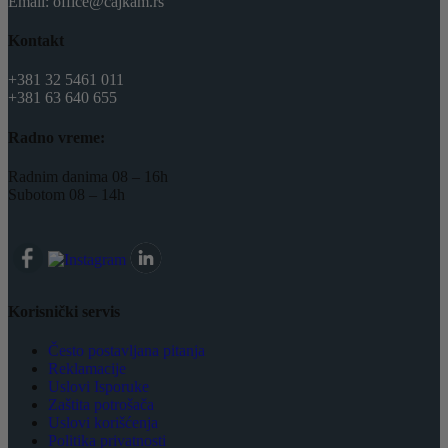
Email: office@cajkam.rs
Kontakt
+381 32 5461 011
+381 63 640 655
Radno vreme:
Radnim danima 08 – 16h
Subotom 08 – 14h
Korisnički servis
Često postavljana pitanja
Reklamacije
Uslovi Isporuke
Zaštita potrošača
Uslovi korišćenja
Politika privatnosti