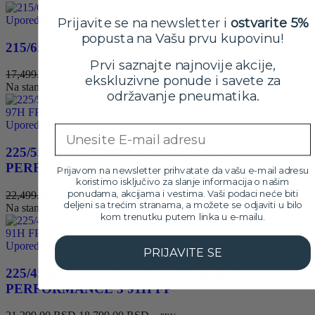
bila:
22,999.00 RSD.
25,499.00 RSD.
Uporedite
Prijavite se na newsletter i
ostvarite 5%
popusta na Vašu prvu kupovinu!
215/65 R16 GOODYEAR EFFIGRIP 2 SUV 98H
Prvi saznajte najnovije akcije,
Originalna
Trenutna
17,499.00
RSD
15,799.00
RSD
sa PDV-om
ekskluzivne ponude i savete za
cena
cena
Na stanju
održavanje pneumatika.
je
je:
bila:
15,799.00 RSD.
17,499.00 RSD.
Uporedite
Email
225/55 R17 GOODYEAR ULTRAGRIP
PERFORMANCE 3 97H FP
Prijavom na newsletter prihvatate da vašu e-mail adresu
koristimo isključivo za slanje informacija o našim
ponudama, akcijama i vestima. Vaši podaci neće biti
Originalna
Trenutna
22,499.00
RSD
20,299.00
RSD
sa PDV-om
deljeni sa trećim stranama, a možete se odjaviti u bilo
cena
cena
Na stanju
kom trenutku putem linka u e-mailu.
je
je:
bila:
20,299.00 RSD.
22,499.00 RSD.
Uporedite
PRIJAVITE SE
225/45 R17 GOODYEAR ULTRAGRIP
PERFORMANCE 3 91H FP
Originalna
Trenutna