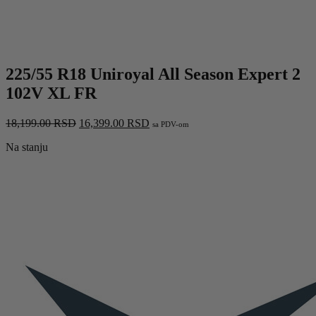
225/55 R18 Uniroyal All Season Expert 2
102V XL FR
Originalna
Trenutna
18,199.00
RSD
16,399.00
RSD
sa PDV-om
cena
cena
Na stanju
je
je:
bila:
16,399.00 RSD.
18,199.00 RSD.