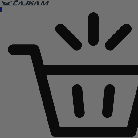
Čajka M Čačak
0
Online prodaja guma
B2B
Pozovite nas:
+381 32 5461 011
ili nam pišite:
office@cajkam.rs
|
KAKO DO NAS
0
0 guma
0.00
RSD