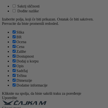
Sakrij sličnosti
Dođite razlike
Izaberite polja, koji će biti prikazan. Ostatak će biti sakriven.
Prevucite da biste promenili redosled.
Slika
BR
Ocena
Cena
Zalihe
Dostupnost
Dodaj u korpu
Opis
Sadržaj
Težina
Dimenzije
Dodatne informacije
Kliknite na spolja, da biste sakrili traku za poređenje
Uporedite