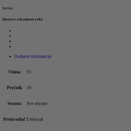
Servis
Dostava u kratkom roku
Dodatne informacije
Visina
55
Prečnik
18
Sezona
Sve sezone
Proizvođač
Uniroyal