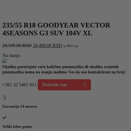
235/55 R18 GOODYEAR VECTOR
4SEASONS G3 SUV 104V XL
Originalna
Trenutna
20,599.00
RSD
18,499.00
RSD
sa PDV-om
cena
cena
Na stanju
je
je:
bila:
18,499.00 RSD.
20,599.00 RSD.
Ukoliko poručujete veću količinu pneumatika ili ukoliko traženih
pneumatika nema na stanju molimo Vas da nas kontaktirate na broj:
+381 32 5461 011
Pozovite nas
Garancija 24 meseca
Veliki izbor guma