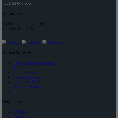
+381 63 640 655
Radno vreme:
Radnim danima 08 – 16h
Subotom 08 – 14h
Korisnički servis
Često postavljana pitanja
Reklamacije
Uslovi Isporuke
Zaštita potrošača
Uslovi korišćenja
Politika privatnosti
Postavke kolačića
Mapa sajta
Početna
Gume