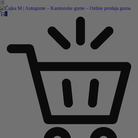
Čajka M Čačak
Online prodaja guma
0
B2B
Pozovite nas:
+381 32 5461 011
ili nam pišite:
office@cajkam.rs
|
KAKO DO NAS
0
0 guma
0.00
RSD