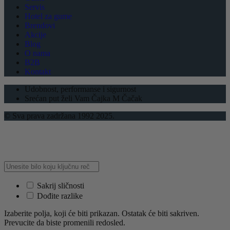
Servis
Hotel za gume
Brendovi
Akcije
Blog
O nama
B2B
Kontakt
Udobnost, performanse i sigurnost
Srećan put želi Vam Čajka M Čačak
© Sva prava zadržana 1992 2025.
Sakrij sličnosti
Dođite razlike
Izaberite polja, koji će biti prikazan. Ostatak će biti sakriven.
Prevucite da biste promenili redosled.