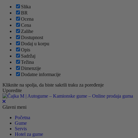
Slika
BR
Ocena
Cena
Zalihe
Dostupnost
Dodaj u korpu
Opis
Sadržaj
Težina
Dimenzije
Dodatne informacije
Kliknite na spolja, da biste sakrili traku za poređenje
Uporedite
Glavni meni
Početna
Gume
Servis
Hotel za gume