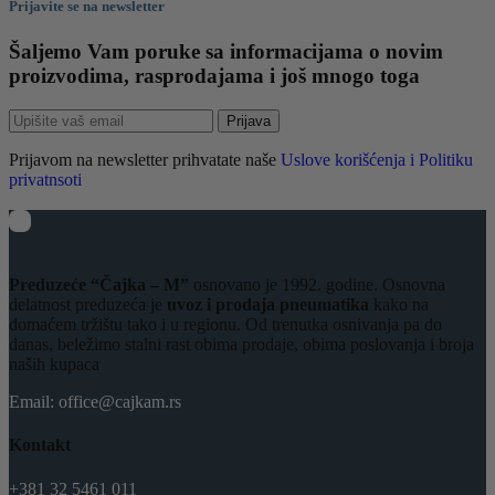
Prijavite se na newsletter
Šaljemo Vam poruke sa informacijama o novim
proizvodima, rasprodajama i još mnogo toga
Prijava
Prijavom na newsletter prihvatate naše
Uslove korišćenja i Politiku
privatnsoti
Preduzeće “Čajka – M”
osnovano je 1992. godine. Osnovna
delatnost preduzeća je
uvoz i prodaja pneumatika
kako na
domaćem tržištu tako i u regionu. Od trenutka osnivanja pa do
danas, beležimo stalni rast obima prodaje, obima poslovanja i broja
naših kupaca
Email: office@cajkam.rs
Kontakt
+381 32 5461 011