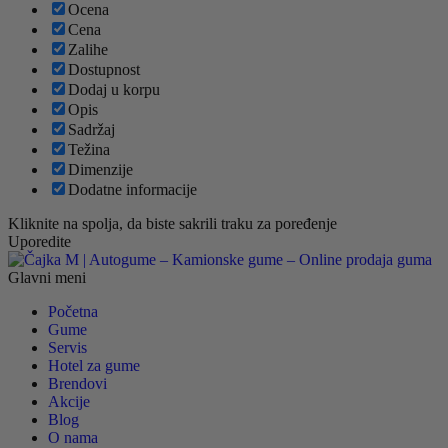
Ocena
Cena
Zalihe
Dostupnost
Dodaj u korpu
Opis
Sadržaj
Težina
Dimenzije
Dodatne informacije
Kliknite na spolja, da biste sakrili traku za poređenje
Uporedite
Glavni meni
Početna
Gume
Servis
Hotel za gume
Brendovi
Akcije
Blog
O nama