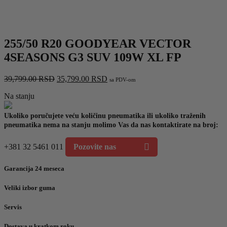
255/50 R20 GOODYEAR VECTOR
4SEASONS G3 SUV 109W XL FP
Originalna
Trenutna
39,799.00
RSD
35,799.00
RSD
sa PDV-om
cena
cena
Na stanju
je
je:
bila:
35,799.00 RSD.
39,799.00 RSD.
Ukoliko poručujete veću količinu pneumatika ili ukoliko traženih
pneumatika nema na stanju molimo Vas da nas kontaktirate na broj:
+381 32 5461 011
Pozovite nas
Garancija 24 meseca
Veliki izbor guma
Servis
Dostava u kratkom roku