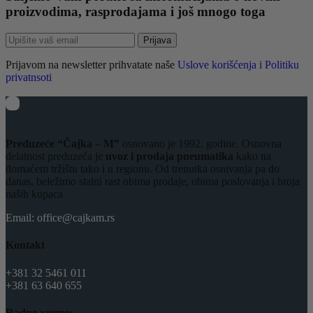
proizvodima, rasprodajama i još mnogo toga
Prijava
Prijavom na newsletter prihvatate naše
Uslove korišćenja i Politiku
privatnsoti
Preduzeće “Čajka – M”
osnovano je 1992. godine. Osnovna
delatnost preduzeća je
uvoz i prodaja pneumatika
kako na
domaćem tržištu tako i u regionu. Od trenutka osnivanja pa do
danas, beležimo stalni rast obima prodaje, obima poslovanja i broja
naših kupaca
Email: office@cajkam.rs
Kontakt
+381 32 5461 011
+381 63 640 655
Radno vreme: