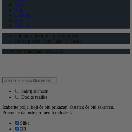
Akcije
Blog
O nama
B2B
Kontakt
Udobnost, performanse i sigurnost
Srećan put želi Vam Čajka M Čačak
© Sva prava zadržana 1992 2025.
Sakrij sličnosti
Dođite razlike
Izaberite polja, koji će biti prikazan. Ostatak će biti sakriven.
Prevucite da biste promenili redosled.
Slika
BR