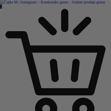
Čajka M Čačak
0
Online prodaja guma
B2B
Pozovite nas:
+381 32 5461 011
ili nam pišite:
office@cajkam.rs
|
KAKO DO NAS
0
0 guma
0.00
RSD