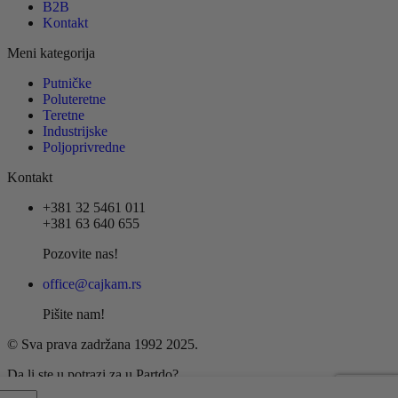
B2B
Kontakt
Meni kategorija
Putničke
Poluteretne
Teretne
Industrijske
Poljoprivredne
Kontakt
+381 32 5461 011
+381 63 640 655
Pozovite nas!
office@cajkam.rs
Pišite nam!
© Sva prava zadržana 1992 2025.
Da li ste u potrazi za u Partdo?
oj,