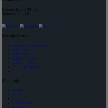
Radnim danima 08 – 16h
Subotom 08 – 14h
Korisnički servis
Često postavljana pitanja
Reklamacije
Uslovi Isporuke
Zaštita potrošača
Uslovi korišćenja
Politika privatnosti
Postavke kolačića
Mapa sajta
Početna
Gume
Servis
Hotel za gume
Brendovi