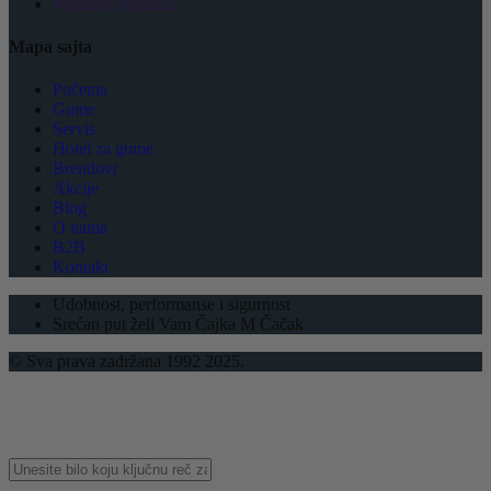
Postavke kolačića
Mapa sajta
Početna
Gume
Servis
Hotel za gume
Brendovi
Akcije
Blog
O nama
B2B
Kontakt
Udobnost, performanse i sigurnost
Srećan put želi Vam Čajka M Čačak
© Sva prava zadržana 1992 2025.