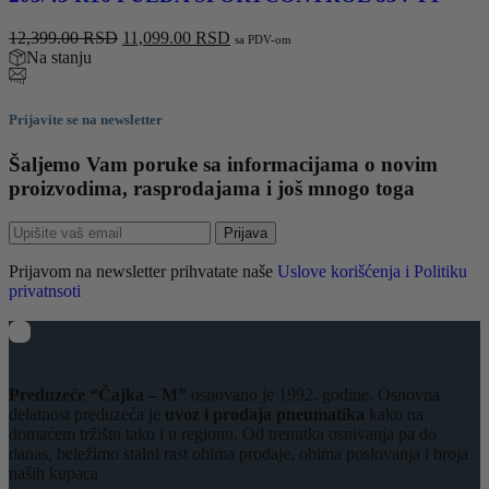
Originalna
Trenutna
12,399.00
RSD
11,099.00
RSD
sa PDV-om
cena
cena
Na stanju
je
je:
bila:
11,099.00 RSD.
12,399.00 RSD.
Prijavite se na newsletter
Šaljemo Vam poruke sa informacijama o novim
proizvodima, rasprodajama i još mnogo toga
Prijava
Prijavom na newsletter prihvatate naše
Uslove korišćenja i Politiku
privatnsoti
Preduzeće “Čajka – M”
osnovano je 1992. godine. Osnovna
delatnost preduzeća je
uvoz i prodaja pneumatika
kako na
domaćem tržištu tako i u regionu. Od trenutka osnivanja pa do
danas, beležimo stalni rast obima prodaje, obima poslovanja i broja
naših kupaca