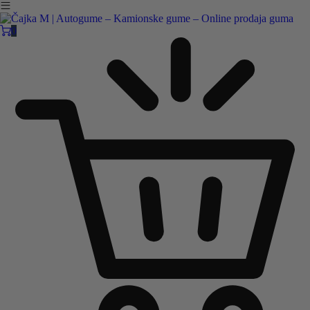
Čajka M Čačak
Online prodaja guma
0
B2B
Pozovite nas:
+381 32 5461 011
ili nam pišite:
office@cajkam.rs
|
KAKO DO NAS
0
0 guma
0.00
RSD