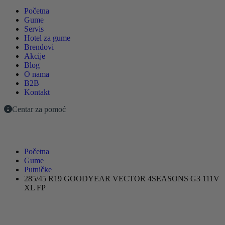
Početna
Gume
Servis
Hotel za gume
Brendovi
Akcije
Blog
O nama
B2B
Kontakt
Centar za pomoć
Početna
Gume
Putničke
285/45 R19 GOODYEAR VECTOR 4SEASONS G3 111V
XL FP