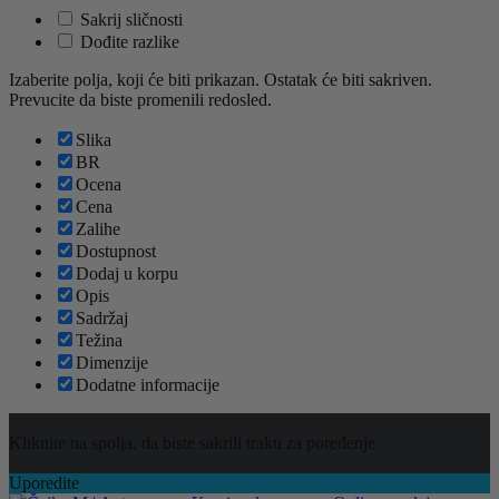
Sakrij sličnosti
Dođite razlike
Izaberite polja, koji će biti prikazan. Ostatak će biti sakriven.
Prevucite da biste promenili redosled.
Slika
BR
Ocena
Cena
Zalihe
Dostupnost
Dodaj u korpu
Opis
Sadržaj
Težina
Dimenzije
Dodatne informacije
Kliknite na spolja, da biste sakrili traku za poređenje
Uporedite