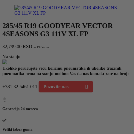
285/45 R19 GOODYEAR VECTOR
4SEASONS G3 111V XL FP
32,799.00
RSD
sa PDV-om
Na stanju
Ukoliko poručujete veću količinu pneumatika ili ukoliko traženih
pneumatika nema na stanju molimo Vas da nas kontaktirate na broj:
+381 32 5461 011
Pozovite nas
Garancija 24 meseca
Veliki izbor guma