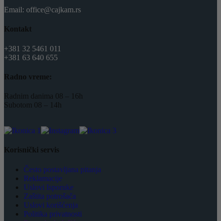
Email: office@cajkam.rs
Kontakt
+381 32 5461 011
+381 63 640 655
Radno vreme:
Radnim danima 08 – 16h
Subotom 08 – 14h
Korisnički servis
Često postavljana pitanja
Reklamacije
Uslovi Isporuke
Zaštita potrošača
Uslovi korišćenja
Politika privatnosti