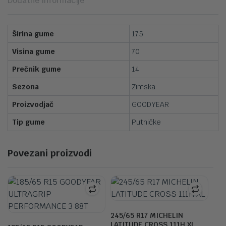
Dodatne informacije
Širina gume
175
Visina gume
70
Prečnik gume
14
Sezona
Zimska
Proizvodjač
GOODYEAR
Tip gume
Putničke
Povezani proizvodi
245/65 R17 MICHELIN
LATITUDE CROSS 111H XL