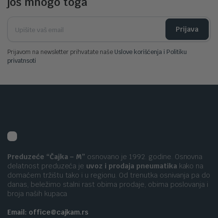
još mnogo toga
Prijava
Prijavom na newsletter prihvatate naše
Uslove korišćenja i Politiku
privatnsoti
Preduzeće “Čajka – M”
osnovano je 1992. godine. Osnovna
delatnost preduzeća je
uvoz i prodaja pneumatika
kako na
domaćem tržištu tako i u regionu. Od trenutka osnivanja pa do
danas, beležimo stalni rast obima prodaje, obima poslovanja i
broja naših kupaca
Email: office@cajkam.rs