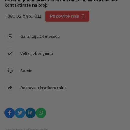
1
kontaktirate na broj:
+381 32 5461 011
Pozovite nas
Garancija 24 meseca
Veliki izbor guma
Servis
Dostava u kratkom roku