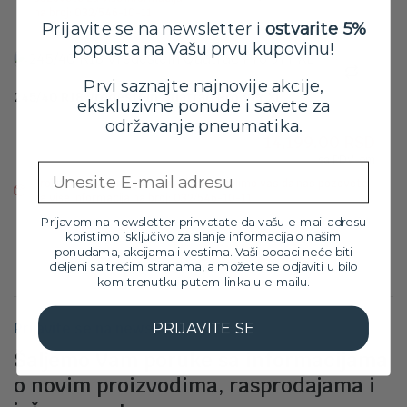
42,6
na broj: 032/546-10-11
Prijavite se na newsletter i
ostvarite 5%
popusta na Vašu prvu kupovinu!
Prvi saznajte najnovije akcije,
245/40 R18 Vredestein Quatrac Pro 97Y XL
ekskluzivne ponude i savete za
Orig
Tre
15,799.00
RSD
održavanje pneumatika.
14,199.00
RSD
cen
cen
sa PDV-om
je
je:
Email
Proizvod trenutno nije na zalihama. Molimo vas da nas pozovete
bila:
14,1
za više informacija na broj: 032/546-10-11
15,7
Prijavom na newsletter prihvatate da vašu e-mail adresu
koristimo isključivo za slanje informacija o našim
ponudama, akcijama i vestima. Vaši podaci neće biti
deljeni sa trećim stranama, a možete se odjaviti u bilo
kom trenutku putem linka u e-mailu.
PRIJAVITE SE
Prijavite se na newsletter
Šaljemo Vam poruke sa informacijama
o novim proizvodima, rasprodajama i