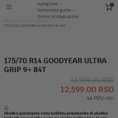
0
Početna
Gume
Putničke
175/70 R14 GOODYEAR ULTRA GRIP 9+ 84T
175/70 R14 GOODYEAR ULTRA
GRIP 9+ 84T
O
T
13,999.00
RSD
12,599.00
RSD
c
c
sa PDV-om
j
j
b
1
Ukoliko poručujete veću količinu pneumatika ili ukoliko
traženih pneumatika nema na stanju molimo Vas da nas