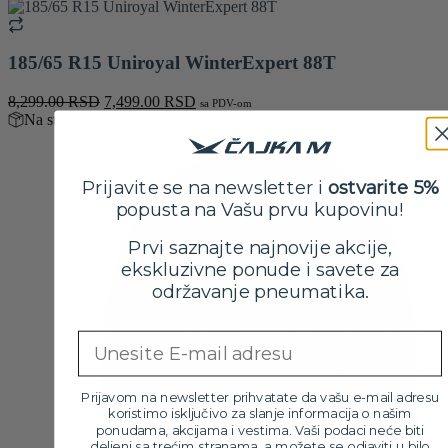
je
je:
bila:
22,499.00 RSD.
24,999.00 RSD.
185/65 R15 Uniroyal WinterExpert 88T
Originalna
Trenutna
8,299.00
RSD
7,499.00
RSD
sa PDV-om
cena
cena
Na stanju
je
je:
bila:
7,499.00 RSD.
8,299.00 RSD.
Prijavite se na newsletter i
ostvarite 5%
popusta na Vašu prvu kupovinu!
Prvi saznajte najnovije akcije,
ekskluzivne ponude i savete za
održavanje pneumatika.
Email
Prijavom na newsletter prihvatate da vašu e-mail adresu
koristimo isključivo za slanje informacija o našim
ponudama, akcijama i vestima. Vaši podaci neće biti
deljeni sa trećim stranama, a možete se odjaviti u bilo