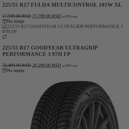
225/55 R17 FULDA MULTICONTROL 101W XL
Originalna
Trenutna
17,599.00
RSD
15,799.00
RSD
sa PDV-om
cena
cena
Na stanju
je
je:
bila:
15,799.00 RSD.
17,599.00 RSD.
225/55 R17 GOODYEAR ULTRAGRIP
PERFORMANCE 3 97H FP
Originalna
Trenutna
22,499.00
RSD
20,299.00
RSD
sa PDV-om
cena
cena
Na stanju
je
je:
bila:
20,299.00 RSD.
22,499.00 RSD.