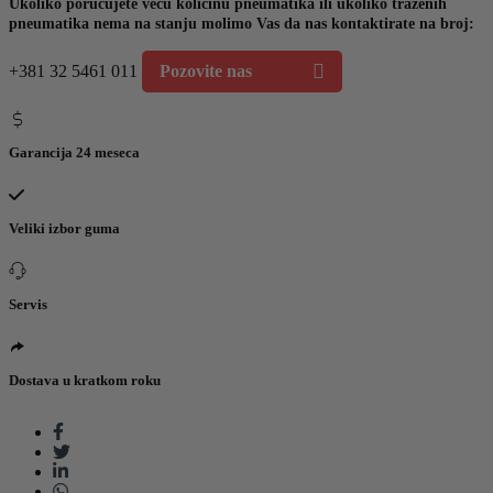
Ukoliko poručujete veću količinu pneumatika ili ukoliko traženih
pneumatika nema na stanju molimo Vas da nas kontaktirate na broj:
+381 32 5461 011
Pozovite nas
Garancija 24 meseca
Veliki izbor guma
Servis
Dostava u kratkom roku