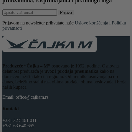
proizvodima, rasprodajama i još mnogo toga
Prijava
Prijavom na newsletter prihvatate naše
Uslove korišćenja i Politiku
privatnsoti
Preduzeće “Čajka – M”
osnovano je 1992. godine. Osnovna
delatnost preduzeća je
uvoz i prodaja pneumatika
kako na
domaćem tržištu tako i u regionu. Od trenutka osnivanja pa do
danas, beležimo stalni rast obima prodaje, obima poslovanja i broja
naših kupaca
Email: office@cajkam.rs
Kontakt
+381 32 5461 011
+381 63 640 655