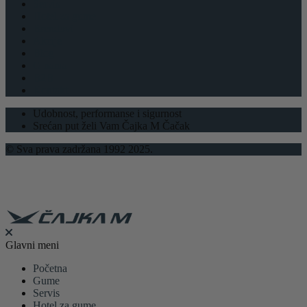
Servis
Hotel za gume
Brendovi
Akcije
Blog
O nama
B2B
Kontakt
Udobnost, performanse i sigurnost
Srećan put želi Vam Čajka M Čačak
© Sva prava zadržana 1992 2025.
Glavni meni
Početna
Gume
Servis
Hotel za gume