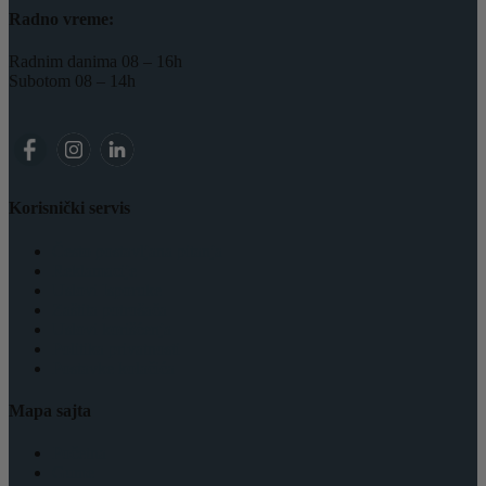
Radno vreme:
Radnim danima 08 – 16h
Subotom 08 – 14h
Korisnički servis
Često postavljana pitanja
Reklamacije
Uslovi Isporuke
Zaštita potrošača
Uslovi korišćenja
Politika privatnosti
Postavke kolačića
Mapa sajta
Početna
Gume