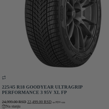
225/45 R18 GOODYEAR ULTRAGRIP
PERFORMANCE 3 95V XL FP
Originalna
Trenutna
24,999.00
RSD
22,499.00
RSD
sa PDV-om
cena
cena
Na stanju