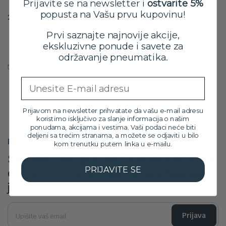
Prijavite se na newsletter i
ostvarite 5%
popusta na Vašu prvu kupovinu!
205/45 R16 FULDA SPORTCONTROL 83V FP
Orig
Tre
12,399.00
RSD
Prvi saznajte najnovije akcije,
11,099.00
RSD
cen
cen
ekskluzivne ponude i savete za
sa PDV-om
je
je:
održavanje pneumatika.
bila:
11,0
Na stanju
12,3
Email
Prijavom na newsletter prihvatate da vašu e-mail adresu
koristimo isključivo za slanje informacija o našim
ponudama, akcijama i vestima. Vaši podaci neće biti
deljeni sa trećim stranama, a možete se odjaviti u bilo
Prijavite se na newsletter
kom trenutku putem linka u e-mailu.
Šaljemo Vam poruke sa informacijama
PRIJAVITE SE
o novim proizvodima, rasprodajama i
još mnogo toga
Prijava