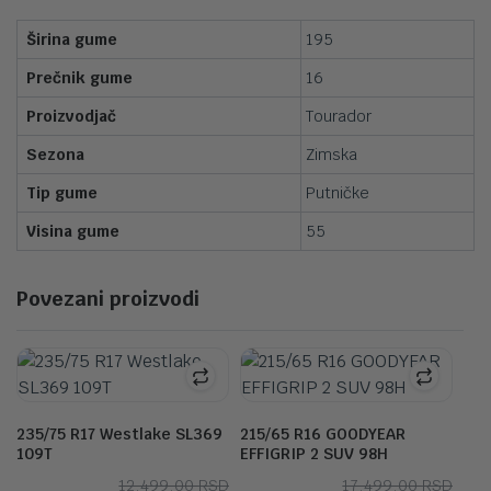
Širina gume
195
Prečnik gume
16
Proizvodjač
Tourador
Sezona
Zimska
Tip gume
Putničke
Visina gume
55
Povezani proizvodi
235/75 R17 Westlake SL369
215/65 R16 GOODYEAR
109T
EFFIGRIP 2 SUV 98H
Originalna
Trenutna
Orig
Tre
12,499.00
RSD
17,499.00
RSD