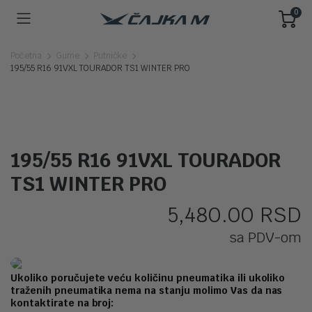
0
Početna
Gume
Putničke
195/55 R16 91VXL TOURADOR TS1 WINTER PRO
195/55 R16 91VXL TOURADOR
TS1 WINTER PRO
5,480.00
RSD
sa PDV-om
Ukoliko poručujete veću količinu pneumatika ili ukoliko
traženih pneumatika nema na stanju molimo Vas da nas
kontaktirate na broj: