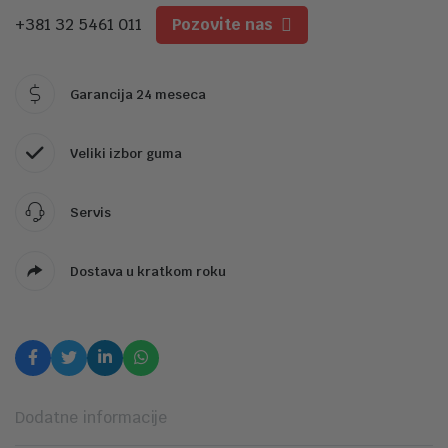
+381 32 5461 011
Pozovite nas
Garancija 24 meseca
Veliki izbor guma
Servis
Dostava u kratkom roku
Dodatne informacije