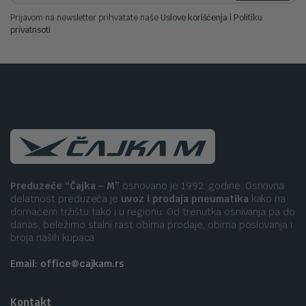
Prijavom na newsletter prihvatate naše
Uslove korišćenja i Politiku
privatnsoti
Preduzeće “Čajka – M”
osnovano je 1992. godine. Osnovna
delatnost preduzeća je
uvoz i prodaja pneumatika
kako na
domaćem tržištu tako i u regionu. Od trenutka osnivanja pa do
danas, beležimo stalni rast obima prodaje, obima poslovanja i
broja naših kupaca
Email: office@cajkam.rs
Kontakt