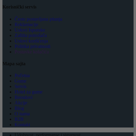
Korisnički servis
Često postavljana pitanja
Reklamacije
Uslovi Isporuke
Zaštita potrošača
Uslovi korišćenja
Politika privatnosti
Postavke kolačića
Mapa sajta
Početna
Gume
Servis
Hotel za gume
Brendovi
Akcije
Blog
O nama
B2B
Kontakt
Udobnost, performanse i sigurnost