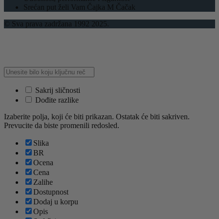
Srećan put želi Vam Čajka M Čačak
© Sva prava zadržana 1992 2025.
Sakrij sličnosti
Dođite razlike
Izaberite polja, koji će biti prikazan. Ostatak će biti sakriven.
Prevucite da biste promenili redosled.
Slika
BR
Ocena
Cena
Zalihe
Dostupnost
Dodaj u korpu
Opis