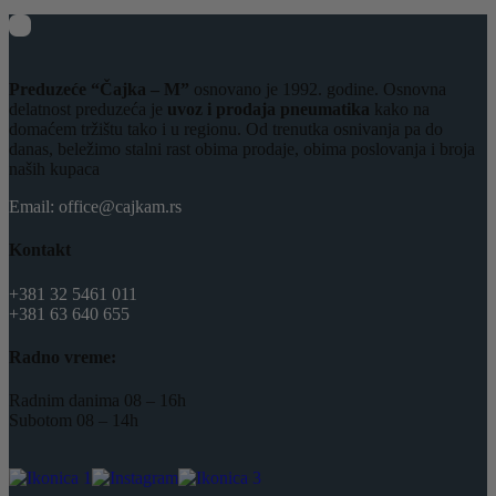
Preduzeće “Čajka – M”
osnovano je 1992. godine. Osnovna
delatnost preduzeća je
uvoz i prodaja pneumatika
kako na
domaćem tržištu tako i u regionu. Od trenutka osnivanja pa do
danas, beležimo stalni rast obima prodaje, obima poslovanja i broja
naših kupaca
Email: office@cajkam.rs
Kontakt
+381 32 5461 011
+381 63 640 655
Radno vreme:
Radnim danima 08 – 16h
Subotom 08 – 14h