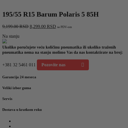
195/55 R15 Barum Polaris 5 85H
Originalna
Trenutna
9,199.00
RSD
8,299.00
RSD
sa PDV-om
cena
cena
Na stanju
je
je:
bila:
8,299.00 RSD.
9,199.00 RSD.
Ukoliko poručujete veću količinu pneumatika ili ukoliko traženih
pneumatika nema na stanju molimo Vas da nas kontaktirate na broj:
+381 32 5461 011
Pozovite nas
Garancija 24 meseca
Veliki izbor guma
Servis
Dostava u kratkom roku