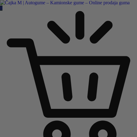
Čajka M Čačak
0
Online prodaja guma
B2B
Pozovite nas:
+381 32 5461 011
ili nam pišite:
office@cajkam.rs
|
KAKO DO NAS
0
0 guma
0.00
RSD