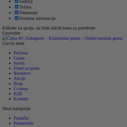
Sadržaj
Težina
Dimenzije
Dodatne informacije
Kliknite na spolja, da biste sakrili traku za poređenje
Uporedite
Glavni meni
Početna
Gume
Servis
Hotel za gume
Brendovi
Akcije
Blog
O nama
B2B
Kontakt
Meni kategorija
Putničke
Poluteretne