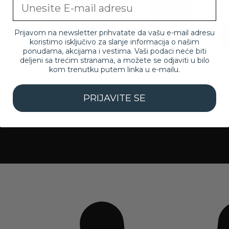
Email
Prijavom na newsletter prihvatate da vašu e-mail adresu
koristimo isključivo za slanje informacija o našim
ponudama, akcijama i vestima. Vaši podaci neće biti
deljeni sa trećim stranama, a možete se odjaviti u bilo
kom trenutku putem linka u e-mailu.
PRIJAVITE SE