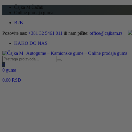
Čajka M Čačak
Online prodaja guma
B2B
Pozovite nas:
+381 32 5461 011
ili nam pišite:
office@cajkam.rs
|
KAKO DO NAS
0
0 guma
0.00
RSD