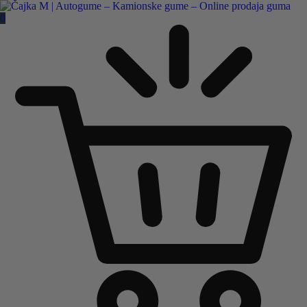
Čajka M Čačak
0
Online prodaja guma
B2B
Pozovite nas:
+381 32 5461 011
ili nam pišite:
office@cajkam.rs
|
KAKO DO NAS
0
0 guma
0.00
RSD