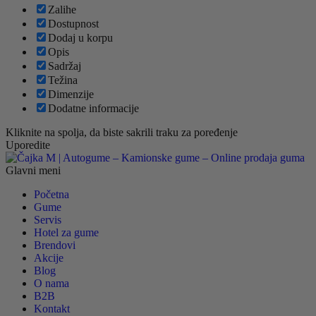
Zalihe
Dostupnost
Dodaj u korpu
Opis
Sadržaj
Težina
Dimenzije
Dodatne informacije
Kliknite na spolja, da biste sakrili traku za poređenje
Uporedite
Glavni meni
Početna
Gume
Servis
Hotel za gume
Brendovi
Akcije
Blog
O nama
B2B
Kontakt