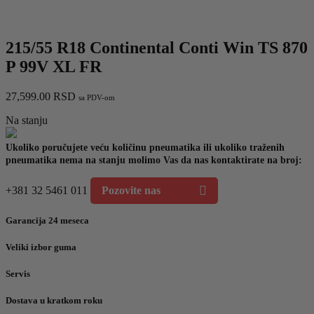
215/55 R18 Continental Conti Win TS 870
P 99V XL FR
27,599.00
RSD
sa PDV-om
Na stanju
Ukoliko poručujete veću količinu pneumatika ili ukoliko traženih
pneumatika nema na stanju molimo Vas da nas kontaktirate na broj:
+381 32 5461 011
Pozovite nas
Garancija 24 meseca
Veliki izbor guma
Servis
Dostava u kratkom roku