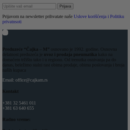
Prijava
Prijavom na newsletter prihvatate naše
Uslove korišćenja i Politiku
privatnsoti
Preduzeće “Čajka – M”
osnovano je 1992. godine. Osnovna
delatnost preduzeća je
uvoz i prodaja pneumatika
kako na
domaćem tržištu tako i u regionu. Od trenutka osnivanja pa do
danas, beležimo stalni rast obima prodaje, obima poslovanja i broja
naših kupaca
Email: office@cajkam.rs
Kontakt
+381 32 5461 011
+381 63 640 655
Radno vreme: