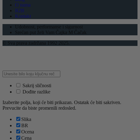
O nama
B2B
Kontakt
Udobnost, performanse i sigurnost
Srećan put želi Vam Čajka M Čačak
© Sva prava zadržana 1992 2025.
Sakrij sličnosti
Dođite razlike
Izaberite polja, koji će biti prikazan. Ostatak će biti sakriven.
Prevucite da biste promenili redosled.
Slika
BR
Ocena
Cena