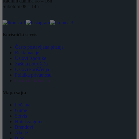
Radnim danima 08 – 16h
Subotom 08 – 14h
Korisnički servis
Često postavljana pitanja
Reklamacije
Uslovi Isporuke
Zaštita potrošača
Uslovi korišćenja
Politika privatnosti
Postavke kolačića
Mapa sajta
Početna
Gume
Servis
Hotel za gume
Brendovi
Akcije
Blog