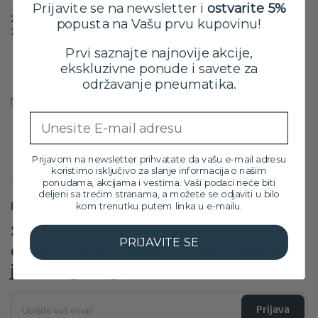
Prijavite se na newsletter i
ostvarite 5%
255/50 R20 GOODYEAR ULTRAGRIP PERFORMANCE + SUV
popusta na Vašu prvu kupovinu!
109V XL FP
Orig
Tre
42,699.00
RSD
Prvi saznajte najnovije akcije,
38,399.00
RSD
cen
cen
ekskluzivne ponude i savete za
sa PDV-om
održavanje pneumatika.
je
je:
bila:
38,3
Na stanju
42,6
Email
Prijavom na newsletter prihvatate da vašu e-mail adresu
koristimo isključivo za slanje informacija o našim
ponudama, akcijama i vestima. Vaši podaci neće biti
deljeni sa trećim stranama, a možete se odjaviti u bilo
Prijavite se na newsletter
kom trenutku putem linka u e-mailu.
Šaljemo Vam poruke sa informacijama
PRIJAVITE SE
o novim proizvodima, rasprodajama i
još mnogo toga
Prijava