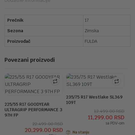
Dodatne informacije
Prečnik
17
Sezona
Zimska
Proizvođač
FULDA
Povezani proizvodi
235/75 R17 Westlake SL369
109T
225/55 R17 GOODYEAR
ULTRAGRIP PERFORMANCE 3
Orig
Tre
12,499.00
RSD
97H FP
11,299.00
RSD
cen
cen
Originalna
Trenutna
22,499.00
RSD
sa PDV-om
je
je:
20,299.00
RSD
cena
cena
bila:
11,2
Na stanju