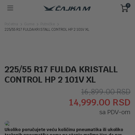
0
Početna
Gume
Putničke
225/55 R17 FULDA KRISTALL CONTROL HP 2 101V XL
225/55 R17 FULDA KRISTALL
CONTROL HP 2 101V XL
O
T
16,899.00
RSD
14,999.00
RSD
c
c
sa PDV-om
j
j
b
1
Ukoliko poručujete veću količinu pneumatika ili ukoliko
traženih pneumatika nema na stanju molimo Vas da nas