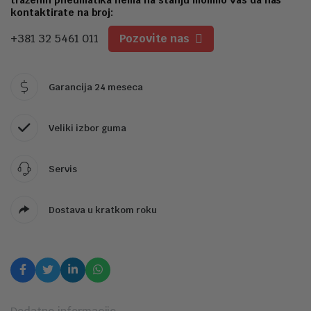
1
kontaktirate na broj:
+381 32 5461 011
Pozovite nas
Garancija 24 meseca
Veliki izbor guma
Servis
Dostava u kratkom roku