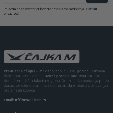
Prijavom na newsletter prihvatate naše
Uslove korišćenja i Politiku
privatnsoti
Preduzeće “Čajka – M”
osnovano je 1992. godine. Osnovna
delatnost preduzeća je
uvoz i prodaja pneumatika
kako na
domaćem tržištu tako i u regionu. Od trenutka osnivanja pa do
danas, beležimo stalni rast obima prodaje, obima poslovanja i
broja naših kupaca
Email: office@cajkam.rs