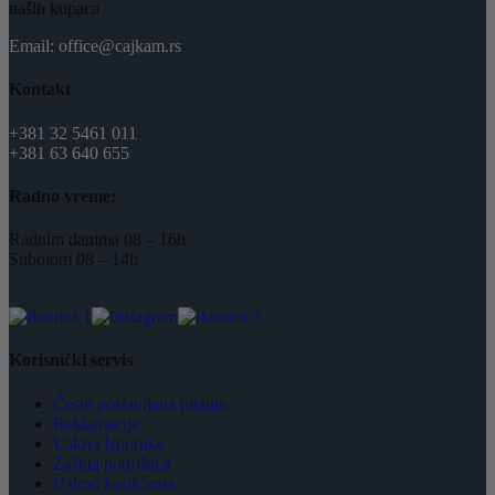
naših kupaca
Email: office@cajkam.rs
Kontakt
+381 32 5461 011
+381 63 640 655
Radno vreme:
Radnim danima 08 – 16h
Subotom 08 – 14h
Korisnički servis
Često postavljana pitanja
Reklamacije
Uslovi Isporuke
Zaštita potrošača
Uslovi korišćenja