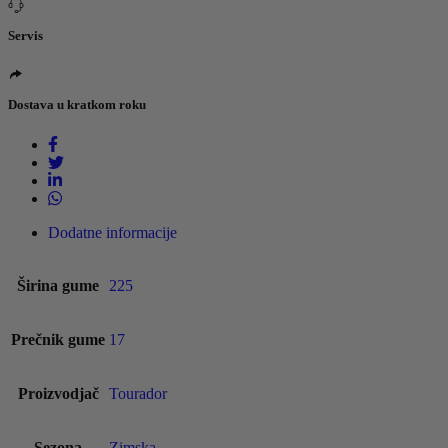
Servis
Dostava u kratkom roku
Dodatne informacije
Širina gume
225
Prečnik gume
17
Proizvodjač
Tourador
Sezona
Zimska