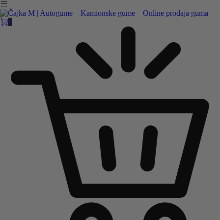
Čajka M Čačak
Online prodaja guma
0
B2B
Pozovite nas:
+381 32 5461 011
ili nam pišite:
office@cajkam.rs
|
KAKO DO NAS
0
0 guma
0.00
RSD