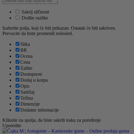
Sakrij sličnosti
Dođite razlike
Izaberite polja, koji će biti prikazan. Ostatak će biti sakriven.
Prevucite da biste promenili redosled.
Slika
BR
Ocena
Cena
Zalihe
Dostupnost
Dodaj u korpu
Opis
Sadržaj
Težina
Dimenzije
Dodatne informacije
Kliknite na spolja, da biste sakrili traku za poređenje
Uporedite