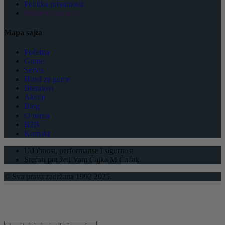
Politika privatnosti
Postavke kolačića
Mapa sajta
Početna
Gume
Servis
Hotel za gume
Brendovi
Akcije
Blog
O nama
B2B
Kontakt
Udobnost, performanse i sigurnost
Srećan put želi Vam Čajka M Čačak
© Sva prava zadržana 1992 2025.