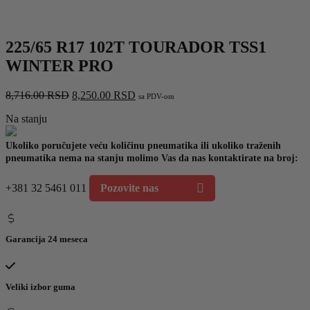
225/65 R17 102T TOURADOR TSS1
WINTER PRO
Originalna
Trenutna
8,716.00
RSD
8,250.00
RSD
sa PDV-om
cena
cena
Na stanju
je
je:
bila:
8,250.00 RSD.
8,716.00 RSD.
Ukoliko poručujete veću količinu pneumatika ili ukoliko traženih
pneumatika nema na stanju molimo Vas da nas kontaktirate na broj:
+381 32 5461 011
Pozovite nas
Garancija 24 meseca
Veliki izbor guma