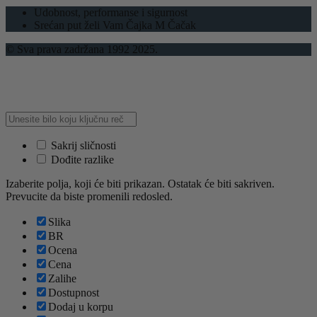
Udobnost, performanse i sigurnost
Srećan put želi Vam Čajka M Čačak
© Sva prava zadržana 1992 2025.
Sakrij sličnosti
Dođite razlike
Izaberite polja, koji će biti prikazan. Ostatak će biti sakriven.
Prevucite da biste promenili redosled.
Slika
BR
Ocena
Cena
Zalihe
Dostupnost
Dodaj u korpu