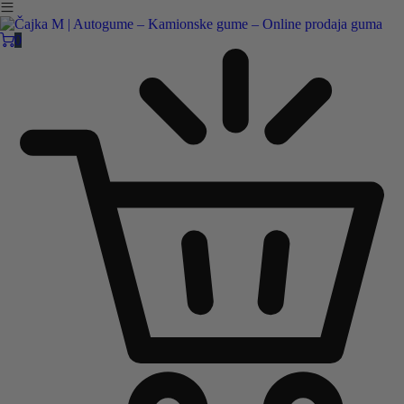
Čajka M Čačak
Online prodaja guma
0
B2B
Pozovite nas:
+381 32 5461 011
ili nam pišite:
office@cajkam.rs
|
KAKO DO NAS
0
0 guma
0.00
RSD