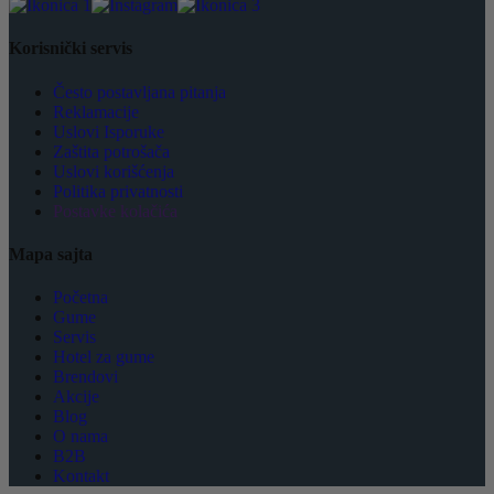
Korisnički servis
Često postavljana pitanja
Reklamacije
Uslovi Isporuke
Zaštita potrošača
Uslovi korišćenja
Politika privatnosti
Postavke kolačića
Mapa sajta
Početna
Gume
Servis
Hotel za gume
Brendovi
Akcije
Blog
O nama
B2B
Kontakt