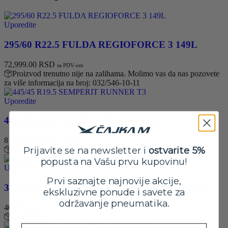
Uporedite
295/60 R22.5 FULDA REGIOFORCE 3 149L
72,999.00
RSD
sa PDV-om
Proizvod trenutno nije na zalihama. Molimo vas da nas pozovete
za više informacija na broj: 032/546-10-11
Uporedite
445/45 R19.5 SEMPERIT RUNNER T3
81,899.00
RSD
sa PDV-om
Prijavite se na newsletter i
ostvarite 5%
Na stanju
popusta na Vašu prvu kupovinu!
Uporedite
Prvi saznajte najnovije akcije,
315/70 R22.5 WESTLAKE WL WSR1 156/150L
ekskluzivne ponude i savete za
održavanje pneumatika.
40,699.00
RSD
sa PDV-om
Na stanju