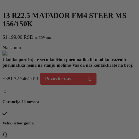
13 R22.5 MATADOR FM4 STEER MS
156/150K
61,199.00
RSD
sa PDV-om
Na stanju
Ukoliko poručujete veću količinu pneumatika ili ukoliko traženih
pneumatika nema na stanju molimo Vas da nas kontaktirate na broj:
+381 32 5461 011
Pozovite nas
Garancija 24 meseca
Veliki izbor guma