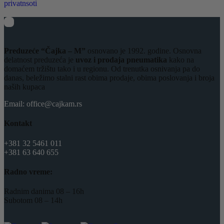
privatnsoti
Preduzeće “Čajka – M”
osnovano je 1992. godine. Osnovna
delatnost preduzeća je
uvoz i prodaja pneumatika
kako na
domaćem tržištu tako i u regionu. Od trenutka osnivanja pa do
danas, beležimo stalni rast obima prodaje, obima poslovanja i broja
naših kupaca
Email: office@cajkam.rs
Kontakt
+381 32 5461 011
+381 63 640 655
Radno vreme:
Radnim danima 08 – 16h
Subotom 08 – 14h