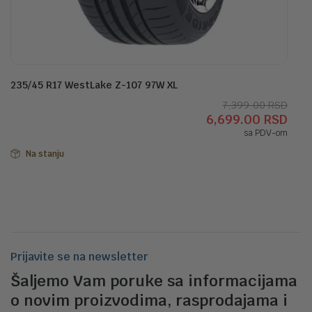
235/45 R17 WestLake Z-107 97W XL
Orig
Tre
7,399.00
RSD
6,699.00
RSD
cen
cen
sa PDV-om
je
je:
bila:
6,69
Na stanju
7,39
Prijavite se na newsletter
Šaljemo Vam poruke sa informacijama
o novim proizvodima, rasprodajama i