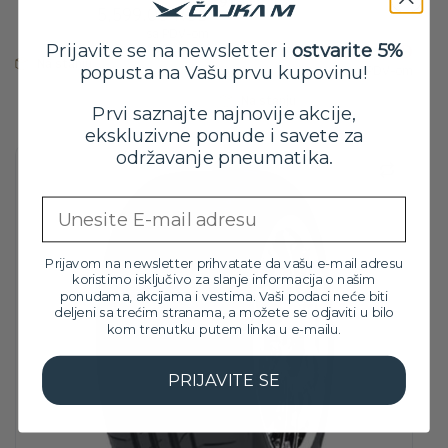
91H FP
5,599.00
RSD
Orig
Tre
21,299.00
RSD
sa PDV-om
Prijavite se na newsletter i
ostvarite 5%
18,799.00
RSD
cen
cen
Na stanju
popusta na Vašu prvu kupovinu!
sa PDV-om
je
je:
bila:
18,7
Na stanju
Prvi saznajte najnovije akcije,
21,2
ekskluzivne ponude i savete za
održavanje pneumatika.
Email
Prijavom na newsletter prihvatate da vašu e-mail adresu
koristimo isključivo za slanje informacija o našim
ponudama, akcijama i vestima. Vaši podaci neće biti
deljeni sa trećim stranama, a možete se odjaviti u bilo
kom trenutku putem linka u e-mailu.
PRIJAVITE SE