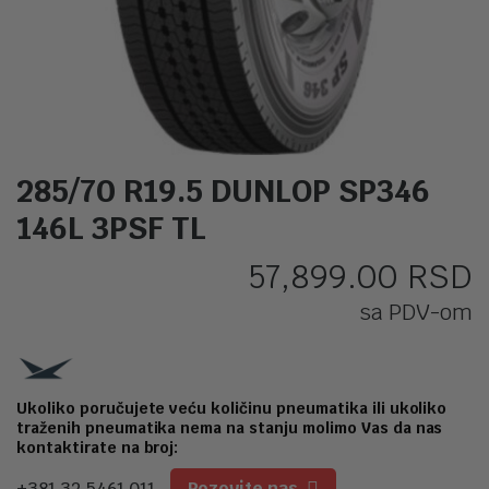
285/70 R19.5 DUNLOP SP346
146L 3PSF TL
57,899.00
RSD
sa PDV-om
Ukoliko poručujete veću količinu pneumatika ili ukoliko
traženih pneumatika nema na stanju molimo Vas da nas
kontaktirate na broj:
+381 32 5461 011
Pozovite nas