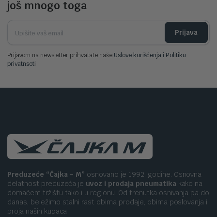
još mnogo toga
Prijava
Prijavom na newsletter prihvatate naše
Uslove korišćenja i Politiku
privatnsoti
Preduzeće “Čajka – M”
osnovano je 1992. godine. Osnovna
delatnost preduzeća je
uvoz i prodaja pneumatika
kako na
domaćem tržištu tako i u regionu. Od trenutka osnivanja pa do
danas, beležimo stalni rast obima prodaje, obima poslovanja i
broja naših kupaca