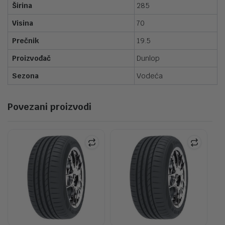
Širina
285
Visina
70
Prečnik
19.5
Proizvođač
Dunlop
Sezona
Vodeća
Povezani proizvodi