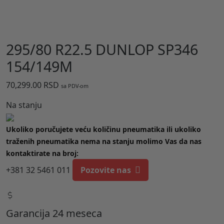
295/80 R22.5 DUNLOP SP346
154/149M
70,299.00
RSD
sa PDV-om
Na stanju
Ukoliko poručujete veću količinu pneumatika ili ukoliko
traženih pneumatika nema na stanju molimo Vas da nas
kontaktirate na broj:
+381 32 5461 011
Pozovite nas
Garancija 24 meseca