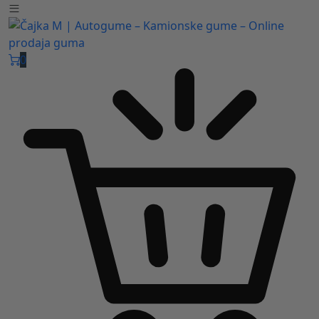
Čajka M Čačak
Online prodaja guma
B2B
0
Pozovite nas:
+381 32 5461 011
ili nam pišite:
office@cajkam.rs
|
KAKO DO NAS
0
0 guma
0.00
RSD