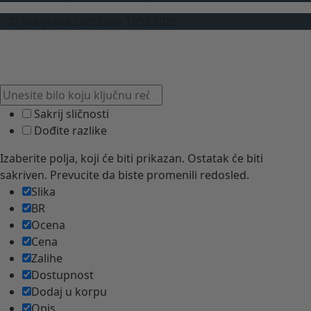
© Sva prava zadržana 1992 2025.
Sakrij sličnosti
Dođite razlike
Izaberite polja, koji će biti prikazan. Ostatak će biti
sakriven. Prevucite da biste promenili redosled.
Slika
BR
Ocena
Cena
Zalihe
Dostupnost
Dodaj u korpu
Opis