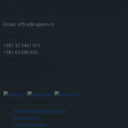
Od trenutka osnivanja pa do danas, beležimo stalni rast
obima prodaje, obima poslovanja i broja naših kupaca
Email: office@cajkam.rs
Kontakt
+381 32 5461 011
+381 63 640 655
Radno vreme:
Radnim danima 08 – 16h
Subotom 08 – 14h
Korisnički servis
Često postavljana pitanja
Reklamacije
Uslovi Isporuke