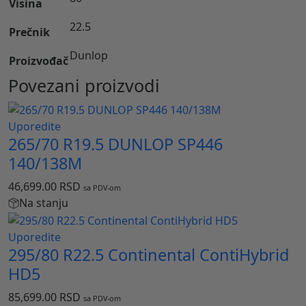
Visina
22.5
Prečnik
Dunlop
Proizvođač
Povezani proizvodi
Uporedite
265/70 R19.5 DUNLOP SP446
140/138M
46,699.00
RSD
sa PDV-om
Na stanju
Uporedite
295/80 R22.5 Continental ContiHybrid
HD5
85,699.00
RSD
sa PDV-om