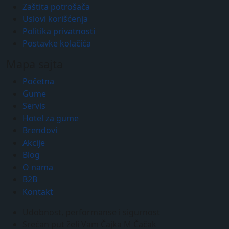
Zaštita potrošača
Uslovi korišćenja
Politika privatnosti
Postavke kolačića
Mapa sajta
Početna
Gume
Servis
Hotel za gume
Brendovi
Akcije
Blog
O nama
B2B
Kontakt
Udobnost, performanse i sigurnost
Srećan put želi Vam Čajka M Čačak