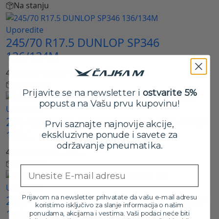
Na stanju
Uporedite
245/70 R17.5 DUNLOP SP346
136/134M
43,499.00
RSD
sa PDV-om
Na stanju
Prijavite se na newsletter i
ostvarite 5%
popusta na Vašu prvu kupovinu!
Uporedite
205/65 R17.5 Continental Conti HTR2+
Prvi saznajte najnovije akcije,
133G 16PR
ekskluzivne ponude i savete za
održavanje pneumatika.
41,399.00
RSD
sa PDV-om
Na stanju
Email
Uporedite
265/70 R19.5 MATADOR THR5 TRAILER
Prijavom na newsletter prihvatate da vašu e-mail adresu
koristimo isključivo za slanje informacija o našim
143
ponudama, akcijama i vestima. Vaši podaci neće biti