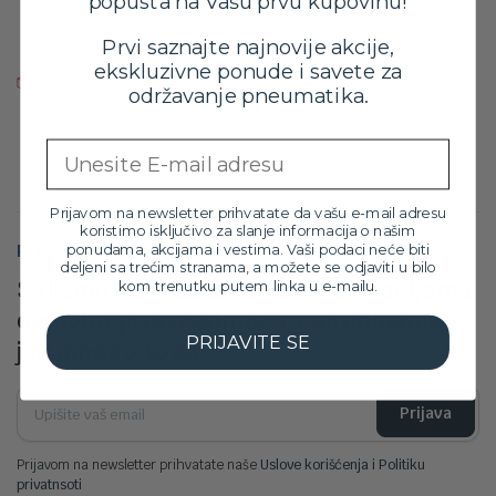
popusta na Vašu prvu kupovinu!
37,599.00
RSD
Prvi saznajte najnovije akcije,
sa PDV-om
ekskluzivne ponude i savete za
Proizvod trenutno nije na zalihama. Molimo vas da nas pozovete
održavanje pneumatika.
za više informacija na broj: 032/546-10-11
Email
Prijavom na newsletter prihvatate da vašu e-mail adresu
koristimo isključivo za slanje informacija o našim
Prijavite se na newsletter
ponudama, akcijama i vestima. Vaši podaci neće biti
deljeni sa trećim stranama, a možete se odjaviti u bilo
Šaljemo Vam poruke sa informacijama
kom trenutku putem linka u e-mailu.
o novim proizvodima, rasprodajama i
PRIJAVITE SE
još mnogo toga
Prijava
Prijavom na newsletter prihvatate naše
Uslove korišćenja i Politiku
privatnsoti