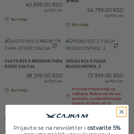
3PMSF
40,899.00
RSD
94,799.00
RSD
sa PDV-om
sa PDV-om
Na stanju
Na stanju
245/70 R19.5 MATADOR FHR4
295/60 R22.5 FULDA
STEER 136/134
REGIOCONTROL 3
38,299.00
RSD
72,999.00
RSD
sa PDV-om
sa PDV-om
Proizvod trenutno nije na
Na stanju
zalihama. Molimo vas da nas
pozovete za više informacija
na broj: 032/546-10-11
Prijavite se na newsletter i
ostvarite 5%
245/70 R17.5 MATADOR THR5 TRAILER 143L