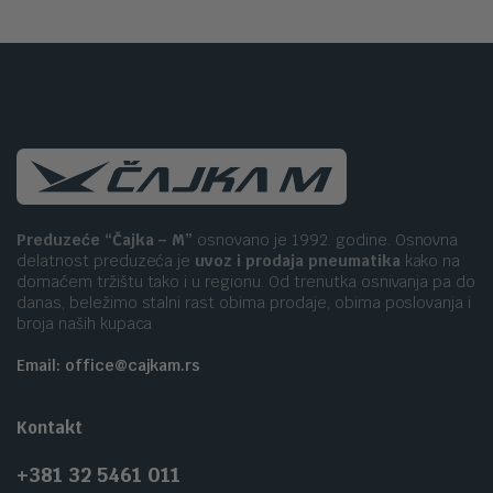
Preduzeće “Čajka – M”
osnovano je 1992. godine. Osnovna
delatnost preduzeća je
uvoz i prodaja pneumatika
kako na
domaćem tržištu tako i u regionu. Od trenutka osnivanja pa do
danas, beležimo stalni rast obima prodaje, obima poslovanja i
broja naših kupaca
Email: office@cajkam.rs
Kontakt
+381 32 5461 011