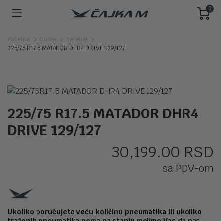
0
Početna
Gume
Teretne
225/75 R17.5 MATADOR DHR4 DRIVE 129/127
225/75 R17.5 MATADOR DHR4
DRIVE 129/127
30,199.00
RSD
sa PDV-om
Ukoliko poručujete veću količinu pneumatika ili ukoliko
traženih pneumatika nema na stanju molimo Vas da nas