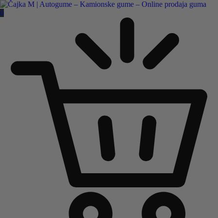
Čajka M Čačak
0
Online prodaja guma
B2B
Pozovite nas:
+381 32 5461 011
ili nam pišite:
office@cajkam.rs
|
KAKO DO NAS
0
0 guma
0.00
RSD