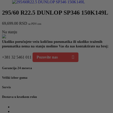
295/60 R22.5 DUNLOP SP346 150K149L
69,699.00
RSD
sa PDV-om
Na stanju
Ukoliko poručujete veću količinu pneumatika ili ukoliko traženih
pneumatika nema na stanju molimo Vas da nas kontaktirate na broj:
+381 32 5461 011
Pozovite nas
Garancija 24 meseca
Veliki izbor guma
Servis
Dostava u kratkom roku