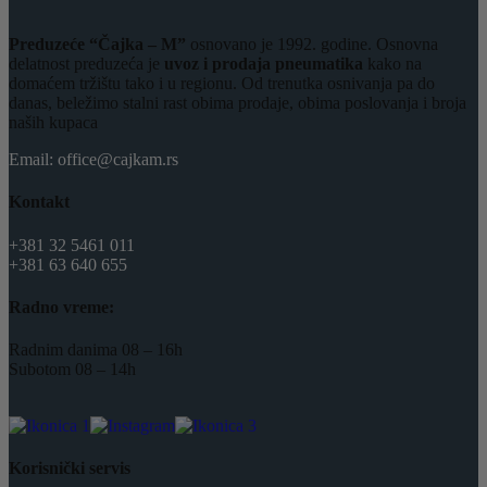
Preduzeće “Čajka – M”
osnovano je 1992. godine. Osnovna
delatnost preduzeća je
uvoz i prodaja pneumatika
kako na
domaćem tržištu tako i u regionu. Od trenutka osnivanja pa do
danas, beležimo stalni rast obima prodaje, obima poslovanja i broja
naših kupaca
Email: office@cajkam.rs
Kontakt
+381 32 5461 011
+381 63 640 655
Radno vreme:
Radnim danima 08 – 16h
Subotom 08 – 14h
Korisnički servis