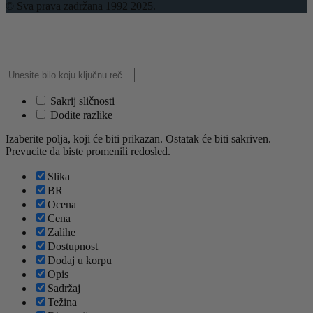
© Sva prava zadržana 1992 2025.
Sakrij sličnosti
Dođite razlike
Izaberite polja, koji će biti prikazan. Ostatak će biti sakriven.
Prevucite da biste promenili redosled.
Slika
BR
Ocena
Cena
Zalihe
Dostupnost
Dodaj u korpu
Opis
Sadržaj
Težina