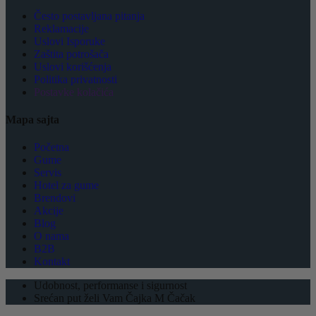
Često postavljana pitanja
Reklamacije
Uslovi Isporuke
Zaštita potrošača
Uslovi korišćenja
Politika privatnosti
Postavke kolačića
Mapa sajta
Početna
Gume
Servis
Hotel za gume
Brendovi
Akcije
Blog
O nama
B2B
Kontakt
Udobnost, performanse i sigurnost
Srećan put želi Vam Čajka M Čačak