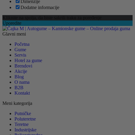
Dimenzije
Dodatne informacije
Kliknite na spolja, da biste sakrili traku za poređenje
Uporedite
Glavni meni
Početna
Gume
Servis
Hotel za gume
Brendovi
Akcije
Blog
O nama
B2B
Kontakt
Meni kategorija
Putničke
Poluteretne
Teretne
Industrijske