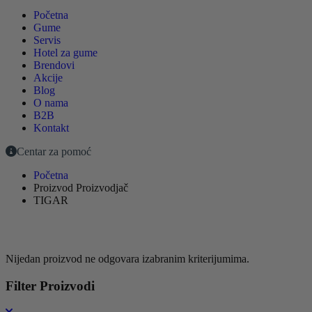
Početna
Gume
Servis
Hotel za gume
Brendovi
Akcije
Blog
O nama
B2B
Kontakt
Centar za pomoć
Početna
Proizvod Proizvodjač
TIGAR
Nijedan proizvod ne odgovara izabranim kriterijumima.
Filter Proizvodi