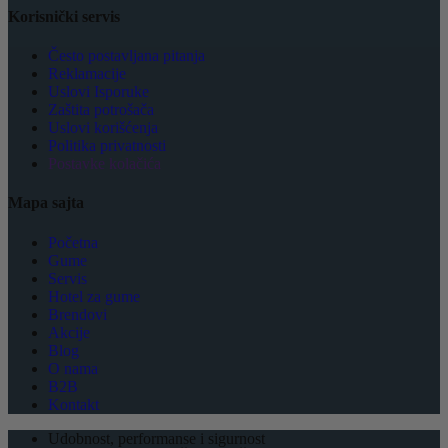
Korisnički servis
Često postavljana pitanja
Reklamacije
Uslovi Isporuke
Zaštita potrošača
Uslovi korišćenja
Politika privatnosti
Postavke kolačića
Mapa sajta
Početna
Gume
Servis
Hotel za gume
Brendovi
Akcije
Blog
O nama
B2B
Kontakt
Udobnost, performanse i sigurnost