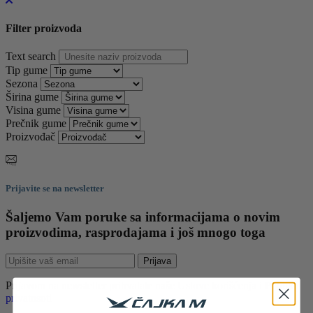
Filter proizvoda
Text search
Tip gume
Sezona
Širina gume
Visina gume
Prečnik gume
Proizvođač
Prijavite se na newsletter
Šaljemo Vam poruke sa informacijama o novim
proizvodima, rasprodajama i još mnogo toga
Prijava
Prijavom na newsletter prihvatate naše
Uslove korišćenja i Politiku
privatnsoti