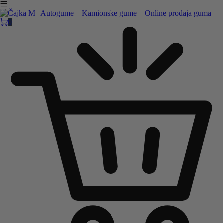
Čajka M Čačak
Online prodaja guma
0
B2B
Pozovite nas:
+381 32 5461 011
ili nam pišite:
office@cajkam.rs
|
KAKO DO NAS
0
0 guma
0.00
RSD