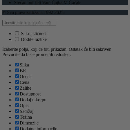
Srećan put želi Vam Čajka M Čačak
© Sva prava zadržana 1992 2025.
Sakrij sličnosti
Dođite razlike
Izaberite polja, koji će biti prikazan. Ostatak će biti sakriven.
Prevucite da biste promenili redosled.
Slika
BR
Ocena
Cena
Zalihe
Dostupnost
Dodaj u korpu
Opis
Sadržaj
Težina
Dimenzije
Dodatne informacije