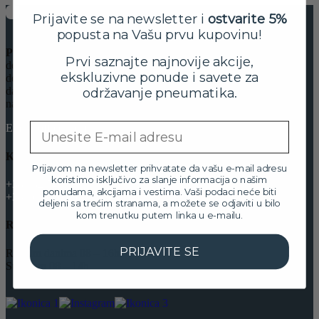
Prijavite se na newsletter i
ostvarite 5%
popusta na Vašu prvu kupovinu!
Preduzeće “Čajka – M”
osnovano je 1992. godine. Osnovna
Prvi saznajte najnovije akcije,
delatnost preduzeća je
uvoz i prodaja pneumatika
kako na
ekskluzivne ponude i savete za
domaćem tržištu tako i u regionu. Od trenutka osnivanja pa do
održavanje pneumatika.
danas, beležimo stalni rast obima prodaje, obima poslovanja i broja
naših kupaca
Email
Email: office@cajkam.rs
Kontakt
Prijavom na newsletter prihvatate da vašu e-mail adresu
koristimo isključivo za slanje informacija o našim
+381 32 5461 011
ponudama, akcijama i vestima. Vaši podaci neće biti
+381 63 640 655
deljeni sa trećim stranama, a možete se odjaviti u bilo
kom trenutku putem linka u e-mailu.
Radno vreme:
PRIJAVITE SE
Radnim danima 08 – 16h
Subotom 08 – 14h